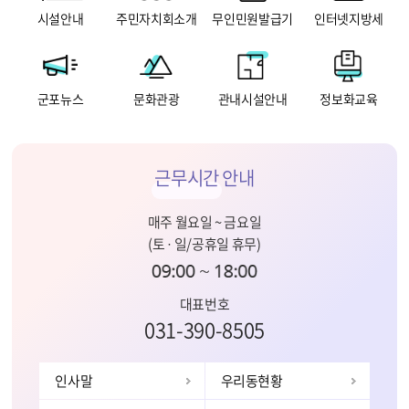
시설안내
주민자치회소개
무인민원발급기
인터넷지방세
군포뉴스
문화관광
관내시설안내
정보화교육
근무시간
안내
매주 월요일 ~ 금요일
(토 · 일/공휴일 휴무)
대표번호
031-390-8505
인사말
우리동현황