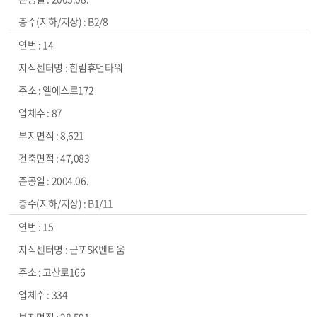
B2/8
14
한림휴먼타워
엘에스로172
87
8,621
47,083
2004.06.
B1/11
15
군포SK벤티움
고산로166
334