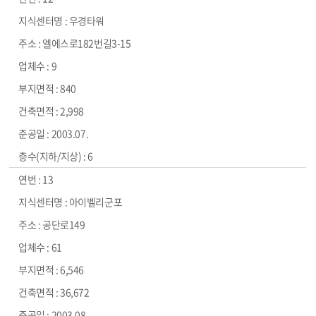
우경타워
엘에스로182번길3-15
9
840
2,998
2003.07.
6
13
아이벨리군포
공단로149
61
6,546
36,672
2003.08.