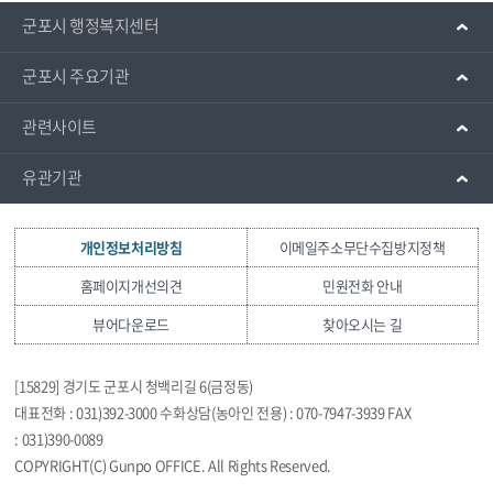
군포시 행정복지센터
군포시 주요기관
관련사이트
유관기관
개인정보처리방침
이메일주소무단수집방지정책
홈페이지개선의견
민원전화 안내
뷰어다운로드
찾아오시는 길
[15829] 경기도 군포시 청백리길 6(금정동)
대표전화 : 031)392-3000 수화상담(농아인 전용) : 070-7947-3939 FAX
: 031)390-0089
COPYRIGHT(C) Gunpo OFFICE. All Rights Reserved.