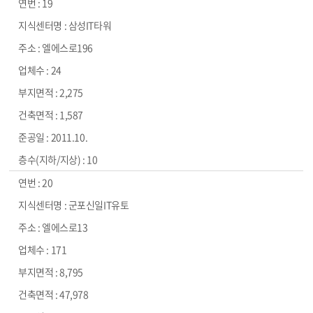
19
삼성IT타워
엘에스로196
24
2,275
1,587
2011.10.
10
20
군포신일IT유토
엘에스로13
171
8,795
47,978