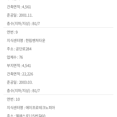
4,561
2001.11.
B1/7
9
한림벤처타운
공단로284
76
4,541
22,226
2003.03.
B1/7
10
에이프로테크노피아
엘에스로115번길60