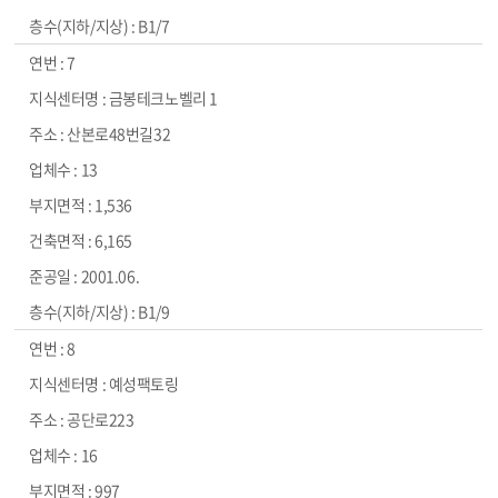
B1/7
7
금봉테크노벨리 1
산본로48번길32
13
1,536
6,165
2001.06.
B1/9
8
예성팩토링
공단로223
16
997