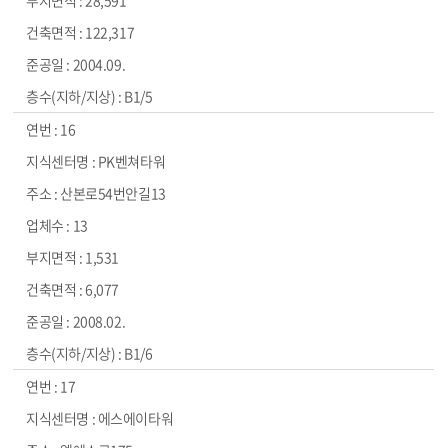
28,591
122,317
2004.09.
B1/5
16
PK벤쳐타워
산본로54번안길13
13
1,531
6,077
2008.02.
B1/6
17
에스에이타워