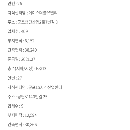
26
에이스더블유밸리
군포첨단산업2로7번길 8
409
6,152
38,240
2021.07.
B3/13
27
군포LS지식산업센터
공단로140번길 25
9
12,594
30,866