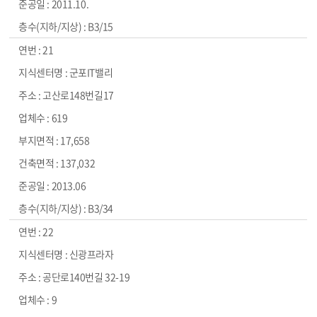
2011.10.
B3/15
21
군포IT밸리
고산로148번길17
619
17,658
137,032
2013.06
B3/34
22
신광프라자
공단로140번길 32-19
9