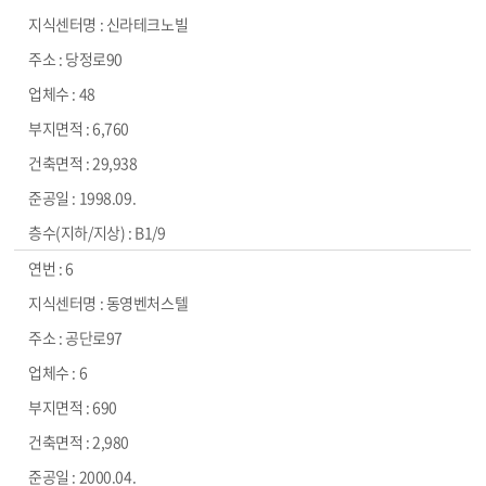
신라테크노빌
당정로90
48
6,760
29,938
1998.09.
B1/9
6
동영벤처스텔
공단로97
6
690
2,980
2000.04.