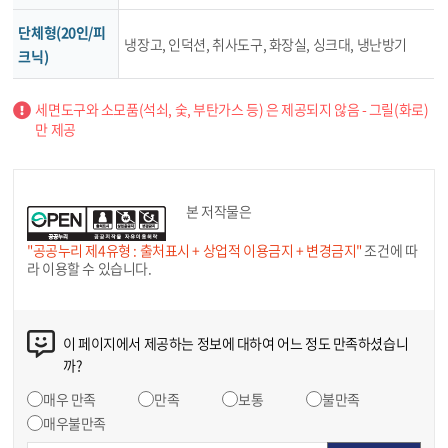
단체형(20인/피
냉장고, 인덕션, 취사도구, 화장실, 싱크대, 냉난방기
크닉)
세면도구와 소모품(석쇠, 숯, 부탄가스 등) 은 제공되지 않음 - 그릴(화로)
만 제공
본 저작물은
"공공누리 제4유형 : 출처표시 + 상업적 이용금지 + 변경금지"
조건에 따
라 이용할 수 있습니다.
이 페이지에서 제공하는 정보에 대하여 어느 정도 만족하셨습니
까?
매우 만족
만족
보통
불만족
매우불만족