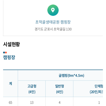
초막골생태공원 캠핑장
경기도 군포시 초막골길 130
시설현황
캠핑장
글램핑(9m*4.5m)
계
고급형
일반형
단체형
(4인)
(4인)
(20인/피크
65
13
4
1