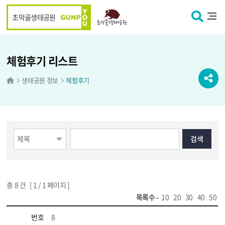
본문 바로가기
초막골생태공원
체험후기 리스트
생태공원 정보
체험후기
총
8
건 [
1
/ 1 페이지 ]
목록수 -
10
20
30
40
50
번호
8