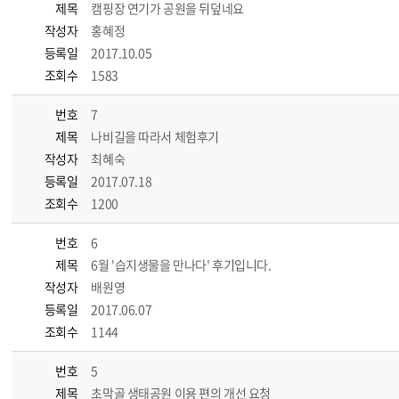
제목
캠핑장 연기가 공원을 뒤덮네요
작성자
홍혜정
등록일
2017.10.05
조회수
1583
번호
7
제목
나비길을 따라서 체험후기
작성자
최혜숙
등록일
2017.07.18
조회수
1200
번호
6
제목
6월 '습지생물을 만나다' 후기입니다.
작성자
배원영
등록일
2017.06.07
조회수
1144
번호
5
제목
초막골 생태공원 이용 편의 개선 요청