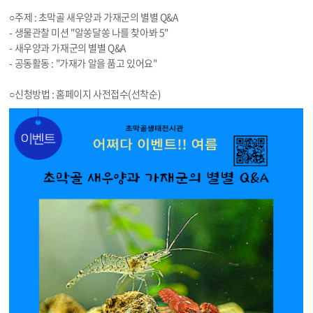
○주제 : 초막골 새우양과 가재군의 별별 Q&A
- 생물관찰 미션 "알쏭달쏭 나를 찾아봐 5"
- 새우양과 가재군의 별별 Q&A
- 공동활동 : "가재가 알을 품고 있어요"
○신청방법 : 홈페이지 사전접수(선착순)