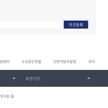
보센터
소상공인포털
인천지방조달청
국가기록원
유관기관
오시는 길