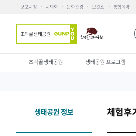
군포시청
시의회
문화관광
보건소
통합예약
초막골생태공원
초막골생태공원
생태공원 프로그램
체험후
생태공원 정보