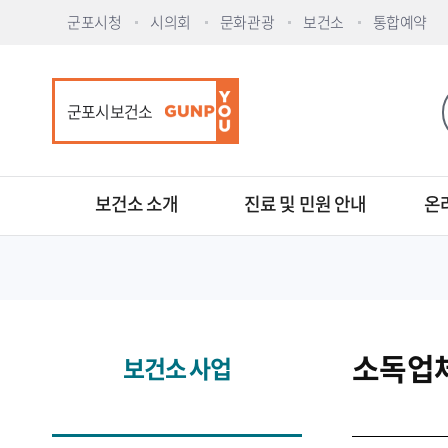
군포시청
시의회
문화관광
보건소
통합예약
군포시보건소
보건소 소개
진료 및 민원 안내
온
소독업
보건소 사업