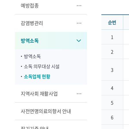
예방접종
순번
감염병관리
1
방역소독
2
방역소독
소독 의무대상 시설
3
소독업체 현황
4
지역사회 재활사업
5
사전연명의료의향서 안내
6
장기기증 안내