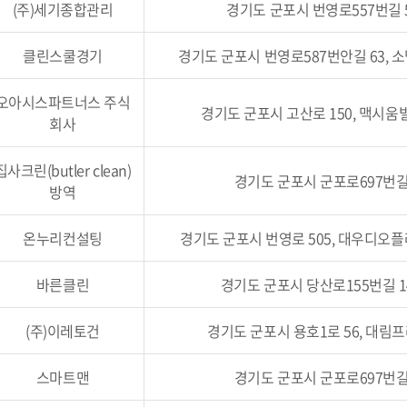
(주)세기종합관리
경기도 군포시 번영로557번길 52
클린스쿨경기
경기도 군포시 번영로587번안길 63, 소
오아시스파트너스 주식
경기도 군포시 고산로 150, 맥시움빌
회사
집사크린(butler clean)
경기도 군포시 군포로697번길 3
방역
온누리컨설팅
경기도 군포시 번영로 505, 대우디오플러
바른클린
경기도 군포시 당산로155번길 14-
(주)이레토건
경기도 군포시 용호1로 56, 대림프라
스마트맨
경기도 군포시 군포로697번길 2