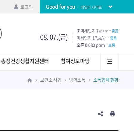
Good for you
로그인
패밀리 사이트
초미세먼지
7㎍/㎥
좋음
08. 07.(금)
미세먼지
17㎍/㎥
좋음
오존
0.080 ppm
보통
송정건강생활지원센터
참여정보마당
보건소 사업
방역소독
소독업체 현황