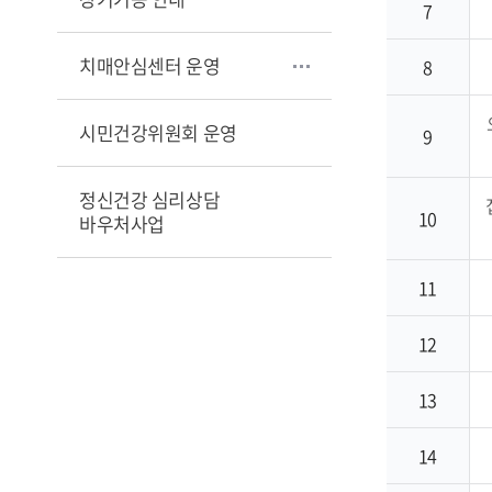
7
치매안심센터 운영
8
시민건강위원회 운영
9
정신건강 심리상담
10
바우처사업
11
12
13
14