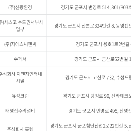
(주)신광환경
경기도 군포시 번영로 514, 301(B03
(주)세스코 수도권서부사
경기도 군포시 산본로324번길 8, 동영센트럴
업부
(주)지에스씨앤씨
경기도 군포시 용호1로2번길 47-
수페서
경기도 군포시 금산로62번길 15
주식회사 지앤지인터내
경기도 군포시 고산로 732, 수성드림
셔널
유성크린
경기도 군포시 당정로 90, 신라테크노
태영집수리설비
경기도 군포시 번영로 495, 신명산
경기도 군포시 군포첨단산업2로22번길 5,
주식회사 훌템