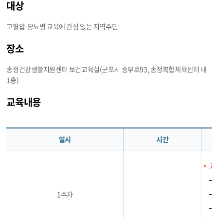
대상
고혈압·당뇨병 교육에 관심 있는 지역주민
장소
송정건강생활지원센터 보건교육실(군포시 송부로93, 송정복합체육센터 내
1층)
교육내용
일시
시간
고
1주차