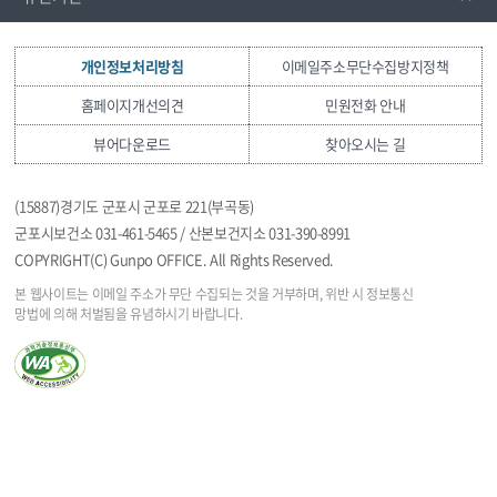
개인정보처리방침
이메일주소무단수집방지정책
홈페이지개선의견
민원전화 안내
뷰어다운로드
찾아오시는 길
(15887)경기도 군포시 군포로 221(부곡동)
군포시보건소 031-461-5465 / 산본보건지소 031-390-8991
COPYRIGHT(C) Gunpo OFFICE. All Rights Reserved.
본 웹사이트는 이메일 주소가 무단 수집되는 것을
거부하며, 위반 시 정보통신
망법에 의해 처벌됨을
유념하시기 바랍니다.