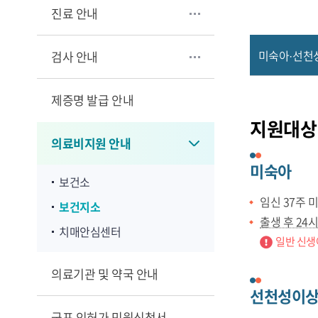
진료 안내
미숙아·선천
검사 안내
제증명 발급 안내
지원대상
의료비지원 안내
미숙아
보건소
임신 37주 
보건지소
출생 후 24
치매안심센터
일반 신생
의료기관 및 약국 안내
선천성이
군포 인허가 민원신청서