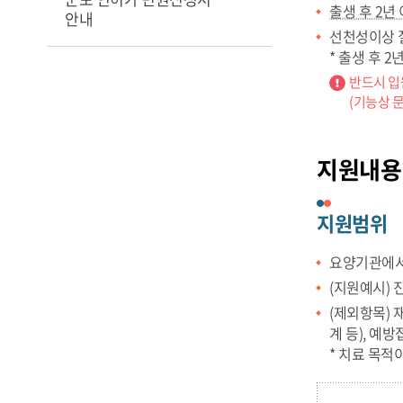
출생 후 2년
안내
선천성이상 
* 출생 후 
반드시 입
(기능상 
지원내용
지원범위
요양기관에서
(지원예시) 
(제외항목) 
계 등), 예
* 치료 목적