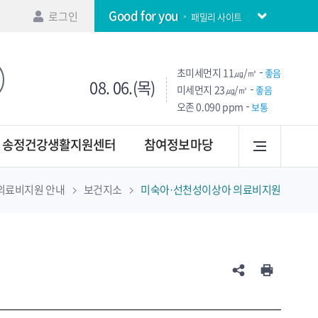
Good for you
로그인
패밀리 사이트
초미세먼지
11㎍/㎥
좋음
08. 06.(목)
미세먼지
23㎍/㎥
좋음
오존
0.090 ppm
보통
송정건강생활지원센터
참여정보마당
의료비지원 안내
보건지소
미숙아·선천성이상아 의료비지원