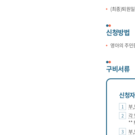
(최종)퇴원일
신청방법
영아의 주민
구비서류
신청자
부
각
*
부