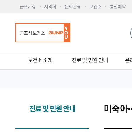
군포시청
시의회
문화관광
보건소
통합예약
군포시보건소
보건소 소개
진료 및 민원 안내
온
미숙아
진료 및 민원 안내