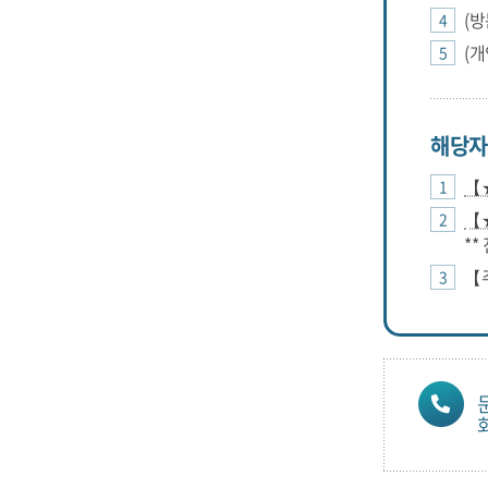
(
(
해당자
【
【
*
【