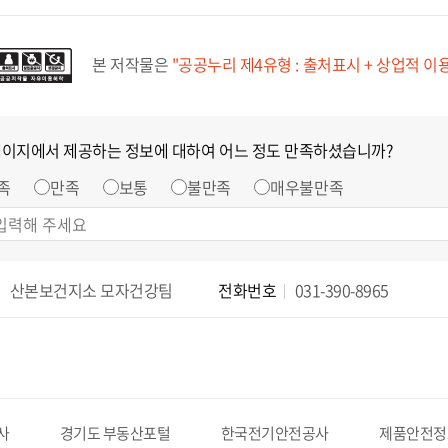
본 저작물은
"공공누리 제4유형 : 출처표시 + 상업적 이
페이지에서 제공하는 정보에 대하여 어느 정도 만족하셨습니까?
족
만족
보통
불만족
매우불만족
산본보건지소 모자건강팀
전화번호
031-390-8965
사
경기도 부동산포털
한국전기안전공사
제품안전정