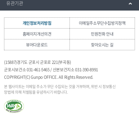
유관기관
개인정보처리방침
이메일주소무단수집방지정책
홈페이지개선의견
민원전화 안내
뷰어다운로드
찾아오시는 길
(15887)경기도 군포시 군포로 221(부곡동)
군포시보건소 031-461-5465 / 산본보건지소 031-390-8991
COPYRIGHT(C) Gunpo OFFICE. All Rights Reserved.
본 웹사이트는 이메일 주소가 무단 수집되는 것을
거부하며, 위반 시 정보통신
망법에 의해 처벌됨을
유념하시기 바랍니다.