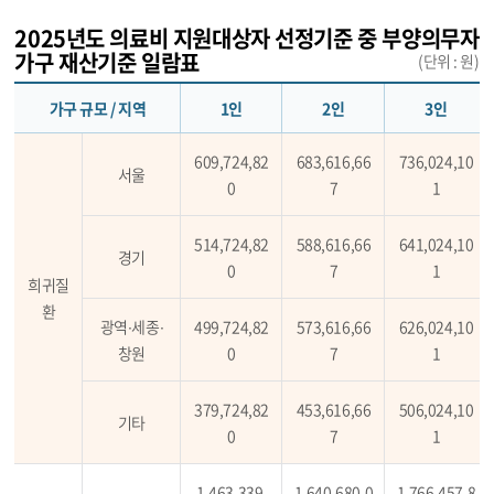
2025년도 의료비 지원대상자 선정기준 중 부양의무자
가구 재산기준 일람표
(단위 : 원)
가구 규모 / 지역
1인
2인
3인
609,724,82
683,616,66
736,024,10
서울
0
7
1
514,724,82
588,616,66
641,024,10
경기
0
7
1
희귀질
환
광역∙세종∙
499,724,82
573,616,66
626,024,10
창원
0
7
1
379,724,82
453,616,66
506,024,10
기타
0
7
1
1,463,339,
1,640,680,0
1,766,457,8