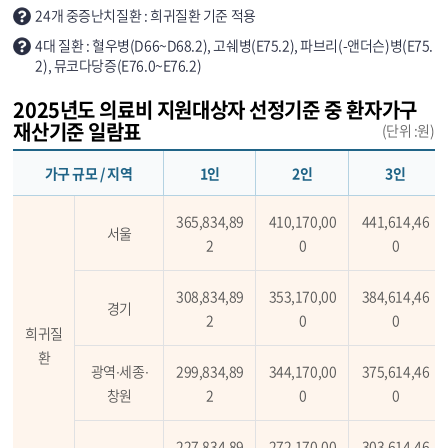
24개 중증난치질환 : 희귀질환 기준 적용
4대 질환 : 혈우병(D66~D68.2), 고쉐병(E75.2), 파브리(-앤더슨)병(E75.
2), 뮤코다당증(E76.0~E76.2)
2025년도 의료비 지원대상자 선정기준 중 환자가구
재산기준 일람표
(단위 :원)
가구 규모 / 지역
1인
2인
3인
365,834,89
410,170,00
441,614,46
서울
2
0
0
308,834,89
353,170,00
384,614,46
경기
2
0
0
희귀질
환
광역∙세종∙
299,834,89
344,170,00
375,614,46
창원
2
0
0
227,834,89
272,170,00
303,614,46