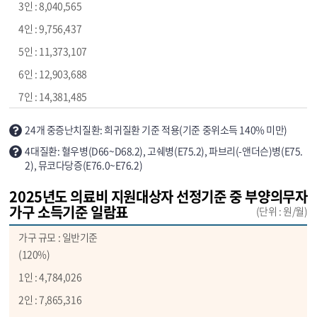
8,040,565
9,756,437
11,373,107
12,903,688
14,381,485
24개 중증난치질환: 희귀질환 기준 적용(기준 중위소득 140% 미만)
4대질환: 혈우병(D66~D68.2), 고쉐병(E75.2), 파브리(-앤더슨)병(E75.
2), 뮤코다당증(E76.0~E76.2)
2025년도 의료비 지원대상자 선정기준 중 부양의무자
가구 소득기준 일람표
(단위 : 원/월)
일반기준
(120%)
4,784,026
7,865,316