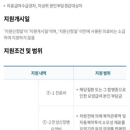
의료급여수급권자, 차상위 본인부담경감대상자
지원개시일
'지원신청일'이 '지원개시일'이며, '지원신청일' 이전에 사용된 의료비는 소급
하여 지원하지 않음
지원조건 및 범위
지원 내역
지원 범위
해당질환 또는 그 합병증으로
① -1 진료비
인한 요양급여 본인 부담금
처방전에 의해 복막관류액 및
① -2 만성신장병
자동복막투석 소모성 재료를
요양기관 외의 의약품 판매업
요양비