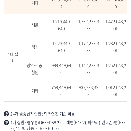
기타
2
0
0
1,219,449,
1,367,233,3
1,472,048,2
서울
640
33
01
1,029,449,
1,177,233,3
1,282,048,2
경기
640
33
01
4대 질
환
광역∙세종∙
999,449,64
1,147,233,3
1,252,048,2
창원
0
33
01
759,449,64
907,233,33
1,012,048,2
기타
0
3
01
24개 중증난치질환 : 희귀질환 기준 적용
4대 질환 : 혈우병(D66~D68.2), 고쉐병(E75.2), 파브리(-앤더슨)병(E75.
2), 뮤코다당증(E76.0~E76.2)