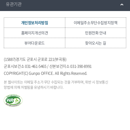
유관기관
개인정보처리방침
이메일주소무단수집방지정책
홈페이지개선의견
민원전화 안내
뷰어다운로드
찾아오시는 길
(15887)경기도 군포시 군포로 221(부곡동)
군포시보건소 031-461-5465 / 산본보건지소 031-390-8991
COPYRIGHT(C) Gunpo OFFICE. All Rights Reserved.
본 웹사이트는 이메일 주소가 무단 수집되는 것을
거부하며, 위반 시 정보통신
망법에 의해 처벌됨을
유념하시기 바랍니다.