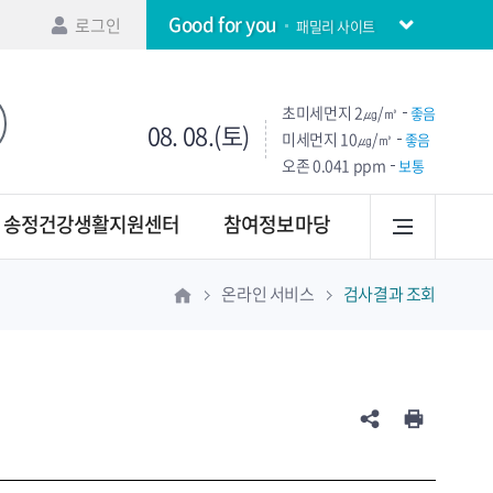
Good for you
로그인
패밀리 사이트
초미세먼지
2㎍/㎥
좋음
08. 08.(토)
미세먼지
10㎍/㎥
좋음
오존
0.041 ppm
보통
송정건강생활지원센터
참여정보마당
온라인 서비스
검사결과 조회