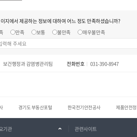
페이지에서 제공하는 정보에 대하여 어느 정도 만족하셨습니까?
족
만족
보통
불만족
매우불만족
보건행정과 감염병관리팀
전화번호
031-390-8947
사
경기도 부동산포털
한국전기안전공사
제품안전정
요기관
관련사이트