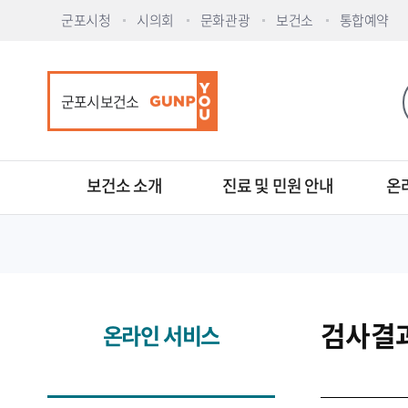
군포시청
시의회
문화관광
보건소
통합예약
군포시보건소
보건소 소개
진료 및 민원 안내
온
검사결
온라인 서비스