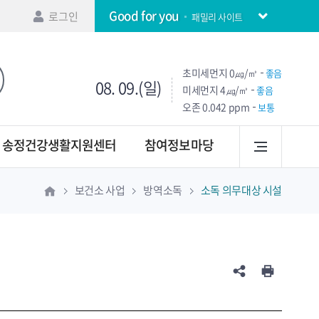
Good for you
로그인
패밀리 사이트
초미세먼지
0㎍/㎥
좋음
08. 09.(일)
미세먼지
4㎍/㎥
좋음
오존
0.042 ppm
보통
송정건강생활지원센터
참여정보마당
보건소 사업
방역소독
소독 의무대상 시설