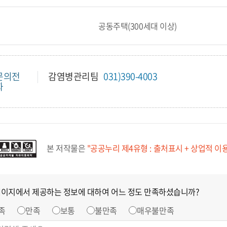
공동주택(300세대 이상)
문의전
감염병관리팀
031)390-4003
화
본 저작물은
"공공누리 제4유형 : 출처표시 + 상업적 이
페이지에서 제공하는 정보에 대하여 어느 정도 만족하셨습니까?
족
만족
보통
불만족
매우불만족