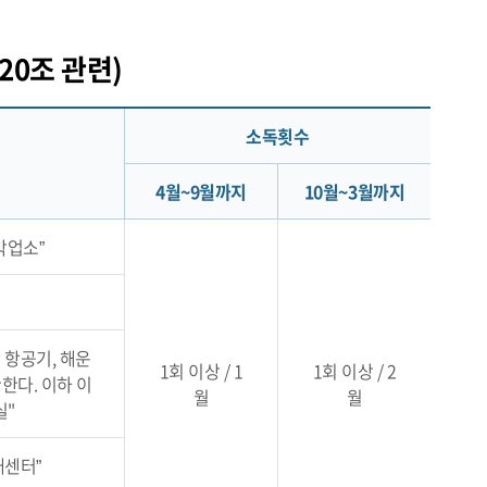
20조 관련)
소독횟수
4월~9월까지
10월~3월까지
박업소”
 항공기, 해운
1회 이상 / 1
1회 이상 / 2
한다. 이하 이
월
월
실"
매센터”