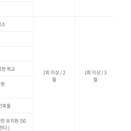
식소
의한 학교
1회 이상 / 2
1회 이상 / 3
월
월
학원
건축물
 유치원 (50
다.)