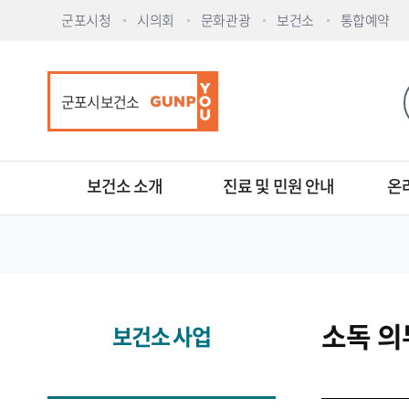
군포시청
시의회
문화관광
보건소
통합예약
군포시보건소
보건소 소개
진료 및 민원 안내
온
소독 의
보건소 사업