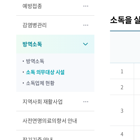
예방접종
소독을 실
감염병관리
방역소독
방역소독
1
소독 의무대상 시설
소독업체 현황
2
지역사회 재활사업
3
사전연명의료의향서 안내
4
장기기증 안내