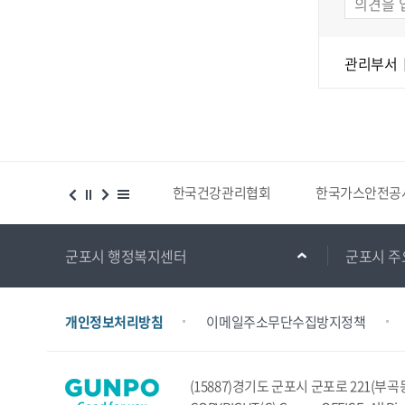
관리부서
시설 등 위치찾기서비스
한국건강관리협회
한국가스안전공
군포시 행정복지센터
군포시 주
개인정보처리방침
이메일주소무단수집방지정책
(15887)경기도 군포시 군포로 221(부곡