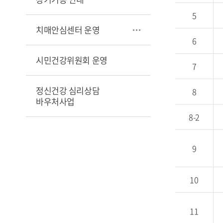
5
치매안심센터 운영
6
시민건강위원회 운영
7
정신건강 심리상담
8
바우처사업
8-2
9
10
11