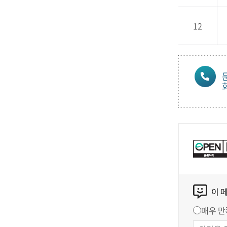
12
이 
매우 만