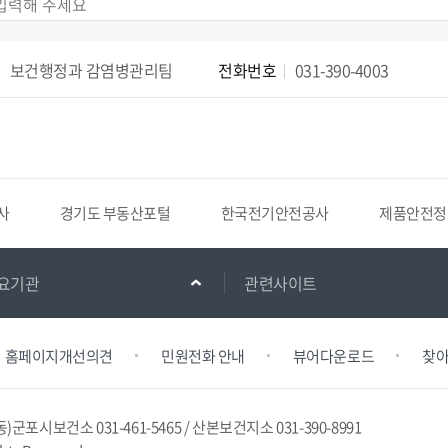
보건행정과 감염병관리팀
전화번호
031-390-4003
사
경기도 부동산포털
한국전기안전공사
제품안전정
요기관
관련사이트
홈페이지개선의견
민원전화 안내
뷰어다운로드
찾아
동)
군포시보건소 031-461-5465 / 산본보건지소 031-390-8991