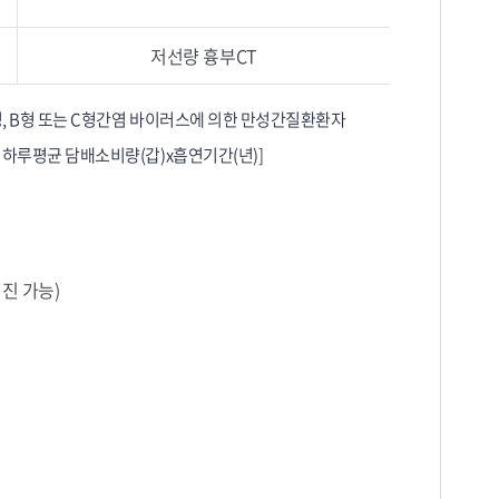
저선량 흉부CT
양성, B형 또는 C형간염 바이러스에 의한 만성간질환환자
: 하루평균 담배소비량(갑)x흡연기간(년)]
진 가능)