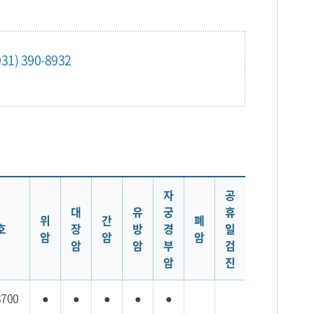
031) 390-8932
자
공
대
유
궁
휴
위
간
폐
호
장
방
경
일
암
암
암
암
암
부
검
암
진
3700
●
●
●
●
●