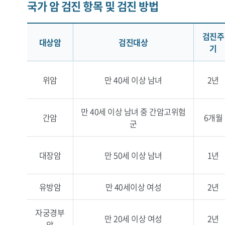
국가 암 검진 항목 및 검진 방법
검진주
대상암
검진대상
기
위암
만 40세 이상 남녀
2년
만 40세 이상 남녀 중 간암고위험
간암
6개월
군
대장암
만 50세 이상 남녀
1년
유방암
만 40세이상 여성
2년
자궁경부
만 20세 이상 여성
2년
암