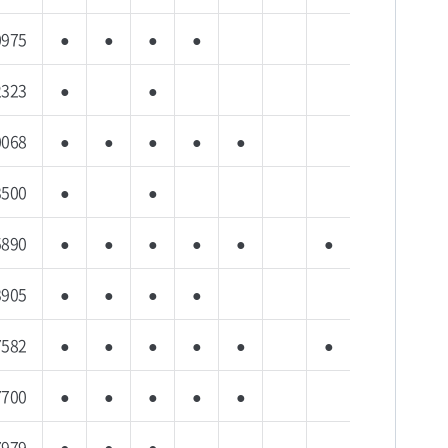
0975
●
●
●
●
2323
●
●
0068
●
●
●
●
●
3500
●
●
5890
●
●
●
●
●
●
3905
●
●
●
●
7582
●
●
●
●
●
●
7700
●
●
●
●
●
7979
●
●
●