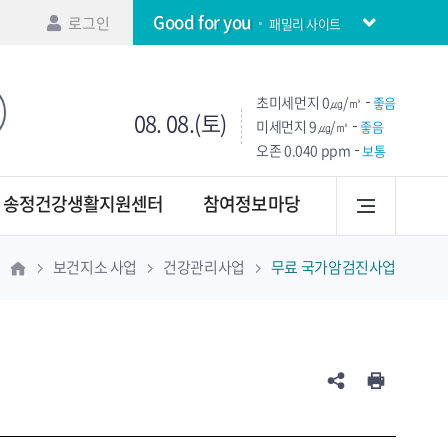
Good for you
로그인
패밀리 사이트
초미세먼지
0㎍/㎥
좋음
08. 08.(토)
미세먼지
9㎍/㎥
좋음
오존
0.040 ppm
보통
송정건강생활지원센터
참여정보마당
보건지소 사업
건강관리사업
무료 국가암검진사업