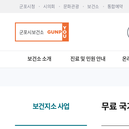
군포시청
시의회
문화관광
보건소
통합예약
군포시보건소
보건소 소개
진료 및 민원 안내
온
무료 
보건지소 사업