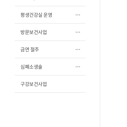
평생건강실 운영
방문보건사업
금연 절주
심폐소생술
구강보건사업