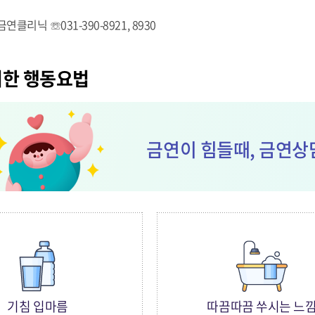
클리닉 ☏031-390-8921, 8930
위한 행동요법
금연이 힘들때, 금연상
기침 입마름
따끔따끔 쑤시는 느