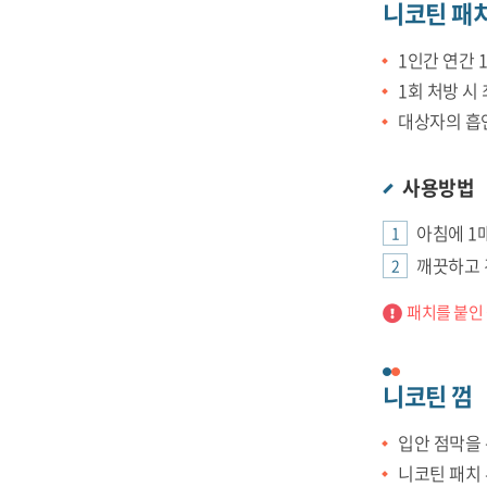
니코틴 패
1인간 연간 
1회 처방 시
대상자의 흡연
사용방법
아침에 1
깨끗하고 
패치를 붙인
니코틴 껌
입안 점막을
니코틴 패치 