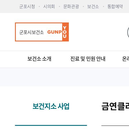
군포시청
시의회
문화관광
보건소
통합예약
군포시보건소
보건소 소개
진료 및 민원 안내
온
금연클
보건지소 사업