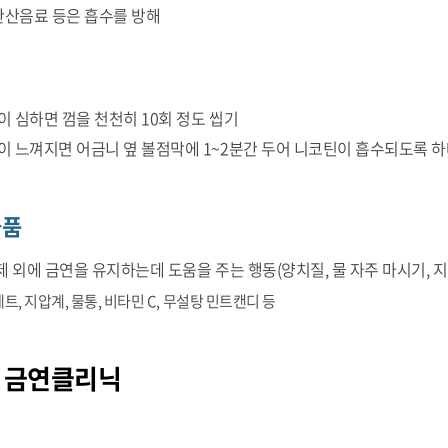
 탄산음료 등은 흡수를 방해
이 심하면 껌을 천천히 10회 정도 씹기
이 느껴지면 어금니 옆 볼점막에 1~2분간 두어 니코틴이 흡수되도록 하
물품
 외에 금연을 유지하는데 도움을 주는 행동(양치질, 물 자주 마시기, 지
트, 지압계, 물통, 비타민 C, 무설탕 민트캔디 등
 금연클리닉