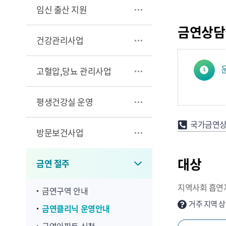
임신 출산 지원
금연상담
건강관리사업
고혈압,당뇨 관리사업
평생건강실 운영
국가금연
방문보건사업
대상
금연 절주
지역사회 흡연
금연구역 안내
거주 지역 
금연클리닉 운영안내