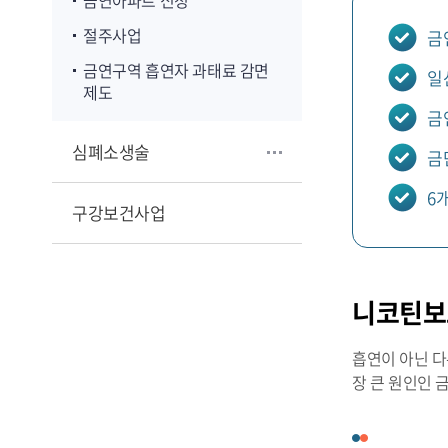
금연아파트 신청
절주사업
금
금연구역 흡연자 과태료 감면
일
제도
금
심폐소생술
금
6
구강보건사업
니코틴보
흡연이 아닌 다
장 큰 원인인