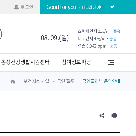
Good for you
로그인
패밀리 사이트
초미세먼지
0㎍/㎥
좋음
08. 09.(일)
미세먼지
4㎍/㎥
좋음
오존
0.042 ppm
보통
송정건강생활지원센터
참여정보마당
보건지소 사업
금연 절주
금연클리닉 운영안내