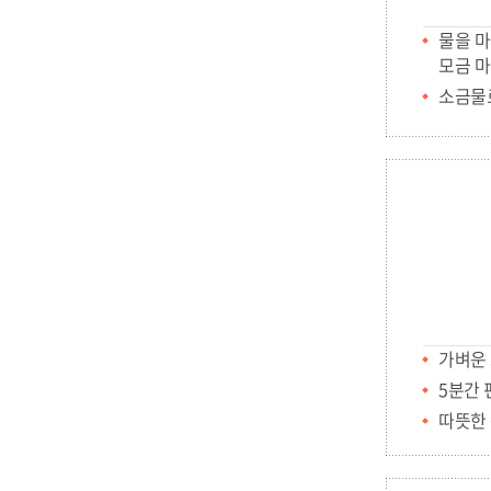
물을 마
모금 마
소금물로
가벼운 
5분간 
따뜻한 