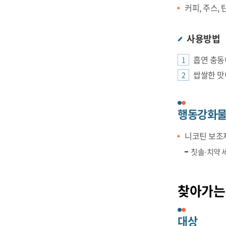
커피, 주스,
사용방법
흡연 충동
쌉쌀한 맛
행동강화
니코틴 보조제
칫솔·치약 세
찾아가는
대상