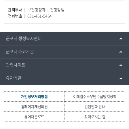
관리부서
보건행정과 보건행정팀
전화번호
031-461-5464
군포시 행정복지센터
군포시 주요기관
관련사이트
유관기관
개인정보처리방침
이메일주소무단수집방지정책
홈페이지개선의견
민원전화 안내
뷰어다운로드
찾아오시는 길