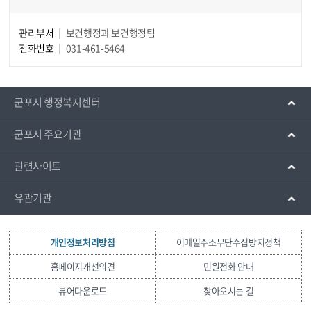
관리부서
보건행정과 보건행정팀
전화번호
031-461-5464
군포시 행정복지센터
군포시 주요기관
관련사이트
유관기관
개인정보처리방침
이메일주소무단수집방지정책
홈페이지개선의견
민원전화 안내
뷰어다운로드
찾아오시는 길