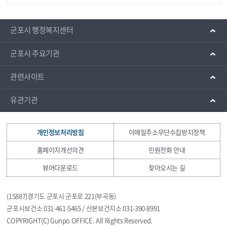
군포시 행정복지센터
군포시 주요기관
관련사이트
유관기관
개인정보처리방침
이메일주소무단수집방지정책
홈페이지개선의견
민원전화 안내
뷰어다운로드
찾아오시는 길
(15887)경기도 군포시 군포로 221(부곡동)
군포시보건소 031-461-5465 / 산본보건지소 031-390-8991
COPYRIGHT(C) Gunpo OFFICE. All Rights Reserved.