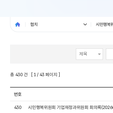
협치
시민행복
총
430
건 [
1
/ 43 페이지 ]
번호
430
시민행복위원회 기업재정과위원회 회의록(20260