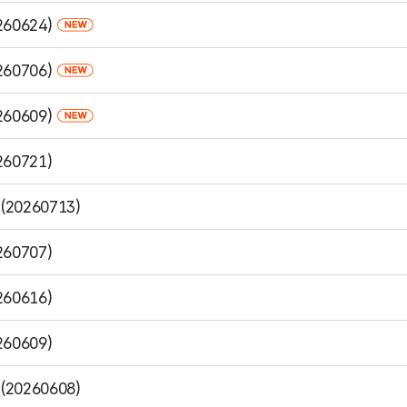
0624)
0706)
0609)
0721)
260713)
0707)
0616)
0609)
260608)