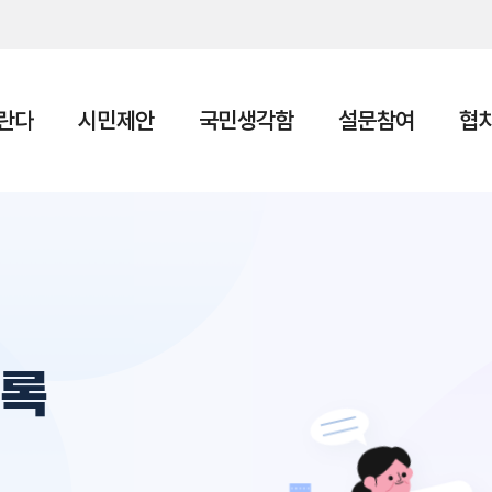
본문 바로가기
란다
시민제안
국민생각함
설문참여
협
의록