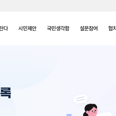
본문 바로가기
란다
시민제안
국민생각함
설문참여
협
의록