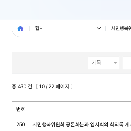
협치
시민행복
총
430
건 [
10
/ 22 페이지 ]
번호
250
시민행복위원회 공론화분과 임시회의 회의록 게시 