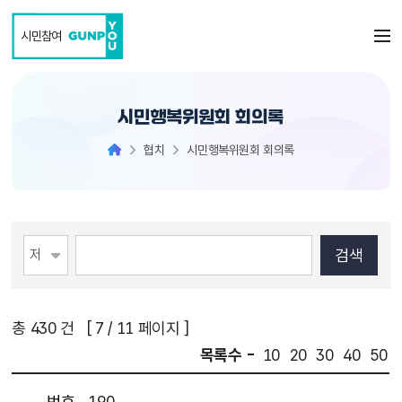
본문 바로가기
시민참여
시민행복위원회 회의록
협치
시민행복위원회 회의록
총
430
건 [
7
/ 11 페이지 ]
목록수 -
10
20
30
40
50
번호
190