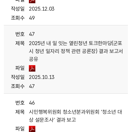
작성일
2025.12.03
조회수
49
번호
47
제목
2025년 내 일 잇는 열린청년 토크한마당(군포
시 청년 일자리 정책 관련 공론장) 결과 보고서
공유
파일
작성일
2025.10.13
조회수
47
번호
46
제목
시민행복위원회 청소년분과위원회 '청소년 대
상 설문조사' 결과 보고
파일