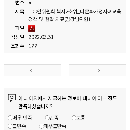
번호
41
제목
100인위원회 복지2소위_다문화가정자녀교육
정책 및 현황 자료(김강남위원)
파일
작성일
2022.03.31
조회수
177
이 페이지에서 제공하는 정보에 대하여 어느 정도
만족하셨습니까?
매우 만족
만족
보통
불만족
매우불만족