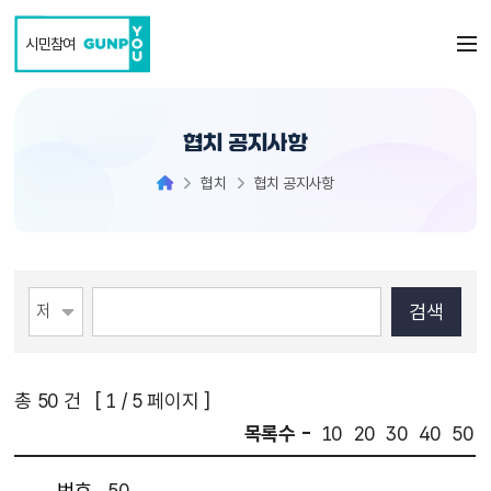
본문 바로가기
시민참여
협치 공지사항
협치
협치 공지사항
총
50
건 [
1
/ 5 페이지 ]
목록수 -
10
20
30
40
50
번호
50