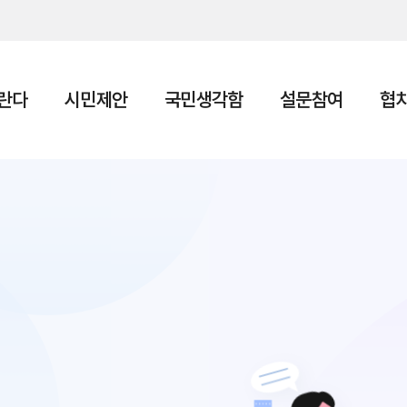
본문 바로가기
란다
시민제안
국민생각함
설문참여
협