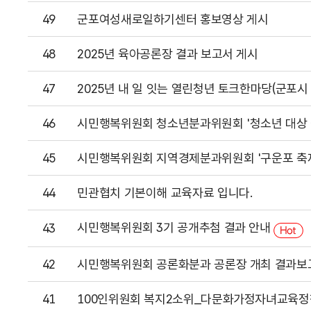
49
군포여성새로일하기센터 홍보영상 게시
48
2025년 육아공론장 결과 보고서 게시
47
2025년 내 일 잇는 열린청년 토크한마당(군포시
46
시민행복위원회 청소년분과위원회 '청소년 대상 
45
시민행복위원회 지역경제분과위원회 '구운포 축제
44
민관협치 기본이해 교육자료 입니다.
시민행복위원회 3기 공개추첨 결과 안내
43
42
시민행복위원회 공론화분과 공론장 개최 결과보
41
100인위원회 복지2소위_다문화가정자녀교육정책