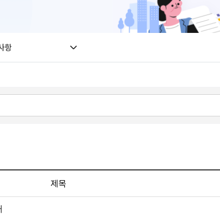
사항
제목
내