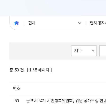
협치
협치 공지
총
50
건 [
1
/ 5 페이지 ]
번호
50
군포시 「4기 시민행복위원회」 위원 공개모집 안