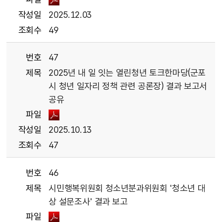
작성일
2025.12.03
조회수
49
번호
47
제목
2025년 내 일 잇는 열린청년 토크한마당(군포
시 청년 일자리 정책 관련 공론장) 결과 보고서
공유
파일
작성일
2025.10.13
조회수
47
번호
46
제목
시민행복위원회 청소년분과위원회 '청소년 대
상 설문조사' 결과 보고
파일