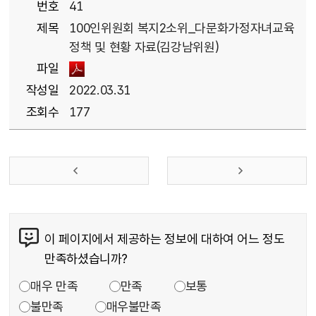
번호
41
제목
100인위원회 복지2소위_다문화가정자녀교육
정책 및 현황 자료(김강남위원)
파일
작성일
2022.03.31
조회수
177
이 페이지에서 제공하는 정보에 대하여 어느 정도
만족하셨습니까?
매우 만족
만족
보통
불만족
매우불만족