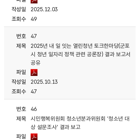
작성일
2025.12.03
조회수
49
번호
47
제목
2025년 내 일 잇는 열린청년 토크한마당(군포
시 청년 일자리 정책 관련 공론장) 결과 보고서
공유
파일
작성일
2025.10.13
조회수
47
번호
46
제목
시민행복위원회 청소년분과위원회 '청소년 대
상 설문조사' 결과 보고
파일