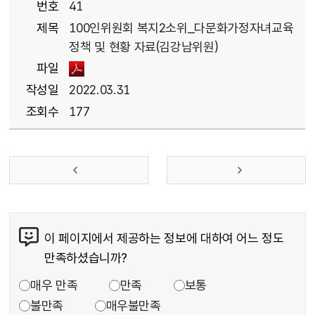
번호
41
제목
100인위원회 복지2소위_다문화가정자녀교육
정책 및 현황 자료(김강남위원)
파일
작성일
2022.03.31
조회수
177
이 페이지에서 제공하는 정보에 대하여 어느 정도
만족하셨습니까?
매우 만족
만족
보통
불만족
매우불만족