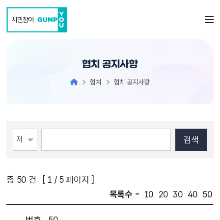
본문 바로가기
시민참여
협치 공지사항
협치
협치 공지사항
총
50
건 [
1
/ 5 페이지 ]
목록수 -
10
20
30
40
50
번호
50