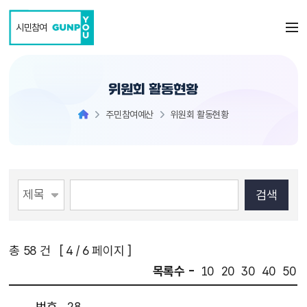
본문 바로가기
시민참여
위원회 활동현황
주민참여예산
위원회 활동현황
총
58
건 [
4
/ 6 페이지 ]
목록수 -
10
20
30
40
50
번호
28