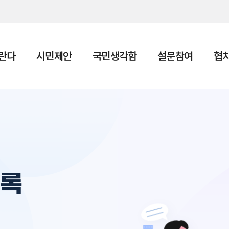
본문 바로가기
란다
시민제안
국민생각함
설문참여
협
의록