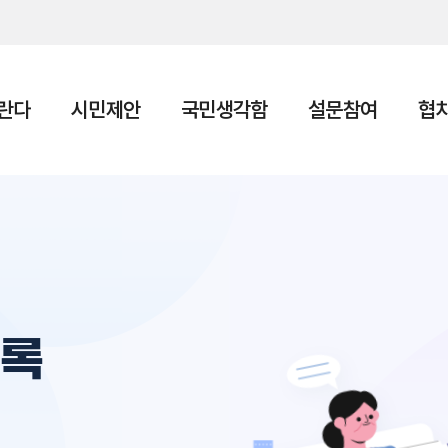
본문 바로가기
란다
시민제안
국민생각함
설문참여
협
의록