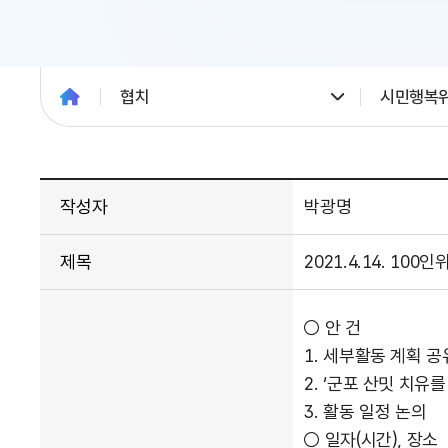
협치
시민행복
작성자
박광명
제목
2021.4.14. 1
○ 안 건
1. 세부활동 계획 공
2. ‘군포 산밋 치유
3. 활동 일정 논의
○ 일자(시간), 장소