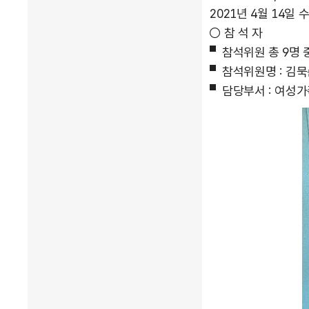
2021년 4월 14일 수
○ 참 석 자
▘참석위원 총 9명 
▘참석위원명 : 김묵순
▘담당부서 : 여성