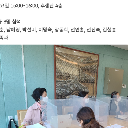
요일 15:00~16:00, 후생관 4층
중 8명 참석
, 남혜영, 박선미, 이명숙, 장동희, 전연홍, 전진숙, 김철홍
가족과