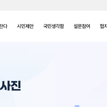
본문 바로가기
란다
시민제안
국민생각함
설문참여
협
동사진