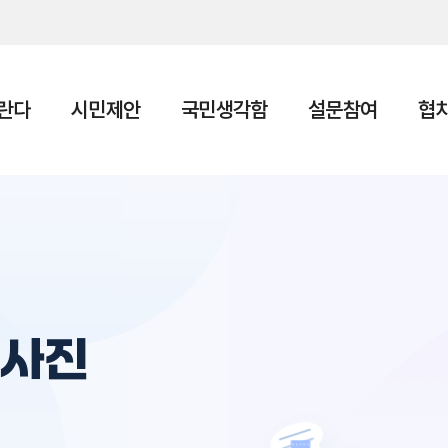
본문 바로가기
란다
시민제안
국민생각함
설문참여
협
동사진