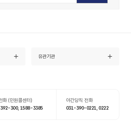
유관기관
전화 (민원콜센터)
야간당직 전화
392-300,
1588-3385
031-390-0221,
0222