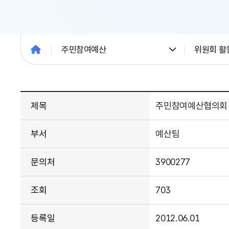
주민참여예산
위원회 활
제목
주민참여예산협의회
부서
예산팀
문의처
3900277
조회
703
등록일
2012.06.01