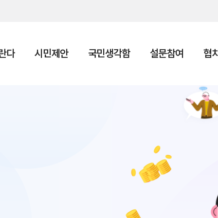
본문 바로가기
란다
시민제안
국민생각함
설문참여
협