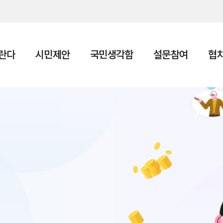
본문 바로가기
란다
시민제안
국민생각함
설문참여
협