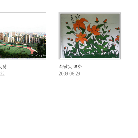
동장
속달동 벽화
-22
2009-06-29