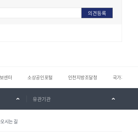
털
인천지방조달청
국가기록원
군포소방서
유관기관
오시는 길