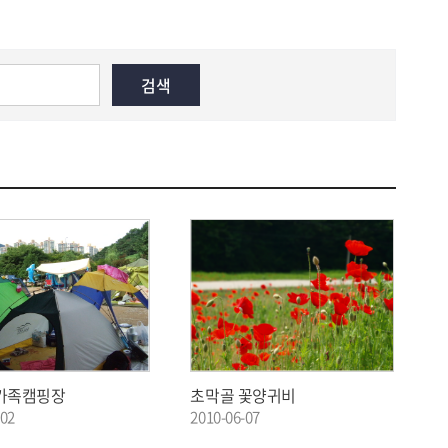
가족캠핑장
초막골 꽃양귀비
-02
2010-06-07