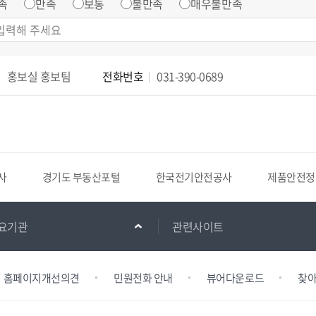
족
만족
보통
불만족
매우불만족
홍보실 홍보팀
전화번호
031-390-0689
포털
한국전기안전공사
제품안전정보센터
소상공인포
요기관
관련사이트
홈페이지개선의견
민원전화 안내
뷰어다운로드
찾아