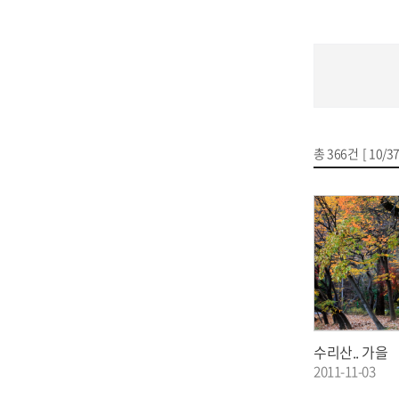
총
366
건 [
10
/3
수리산.. 가을
2011-11-03