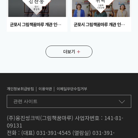
군포시 그림책꿈마루 개관 인터뷰-김찬동 전시 총감독
군포시 그림책꿈마루 개관 인터뷰-함께하는 그림책 위픽
더보기
개인정보취급방침
이용약관
이메일무단수집거부
관련 사이트
(주)웅진씽크빅(그림책꿈마루) 사업자번호 : 141-81-
09131
전화 : (대표)
031-391-4545
(열람실) 031-391-