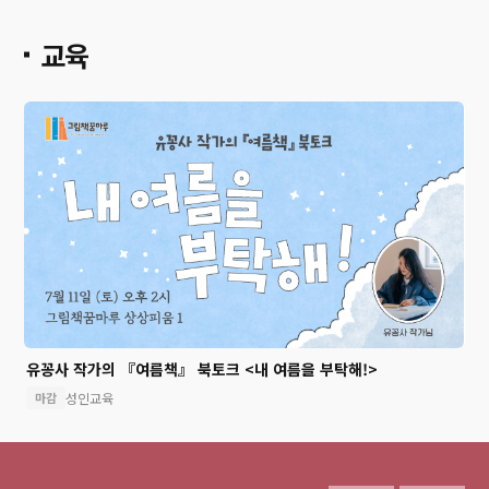
교육
<마감> 김선진 작가의 <나만의 계절달력 만들기>
2
초등교육
마감
접