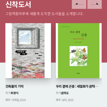
신착도서
그림책꿈마루에 새롭게 도착한 도서들을 소개합니다.
건축물의 기억
우리 곁에 곤충 : 세밀화가 권혁도의 초충도 : 앞뒤로 펼쳐 보는 병풍 그림책
작가
최경식
작가
권혁도
파주 : 사계절, 2024
파주 : 보리, 2025