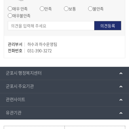
매우 만족
만족
보통
불만족
매우불만족
관리부서
하수과 하수운영팀
전화번호
031-390-3272
군포시 행정복지센터
군포시 주요기관
관련사이트
유관기관