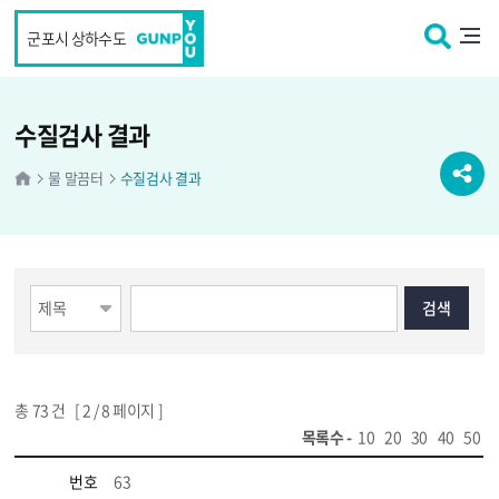
본문 바로가기
군포시 상하수도
수질검사 결과
물 말끔터
수질검사 결과
총
73
건 [
2
/ 8 페이지 ]
목록수 -
10
20
30
40
50
번호
63