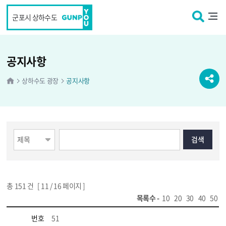
본문 바로가기
군포시 상하수도
공지사항
상하수도 광장
공지사항
총
151
건 [
11
/ 16 페이지 ]
목록수 -
10
20
30
40
50
번호
51