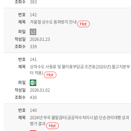
조회수
383
번호
142
제목
겨울철 상수도 동파방지 안내
파일
작성일
2026.01.23
조회수
339
번호
141
제목
상하수도 사용료 및 물이용부담금 조견표(2026년1월고지분부
터 적용)
파일
작성일
2026.01.02
조회수
430
번호
140
제목
2024년 부곡 물말끔터(공공하수처리시설) 단순관리대행 성과
평가 결과