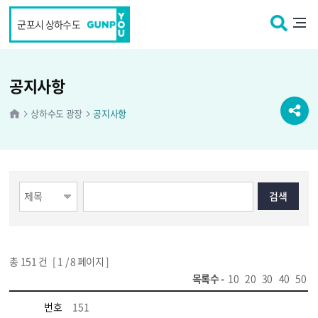
본문 바로가기
군포시 상하수도
공지사항
상하수도 광장
공지사항
총
151
건 [
1
/ 8 페이지 ]
목록수 -
10
20
30
40
50
번호
151