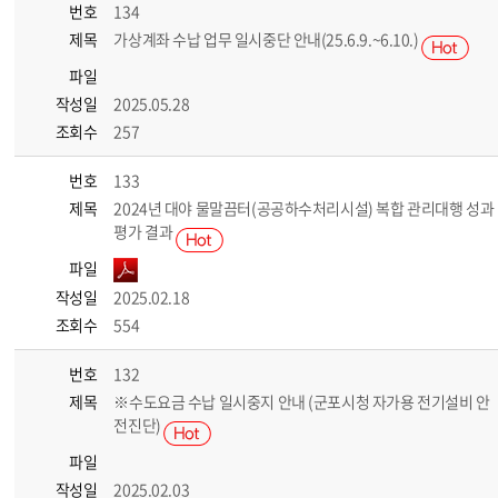
번호
134
제목
가상계좌 수납 업무 일시중단 안내(25.6.9.~6.10.)
파일
작성일
2025.05.28
조회수
257
번호
133
제목
2024년 대야 물말끔터(공공하수처리시설) 복합 관리대행 성과
평가 결과
파일
작성일
2025.02.18
조회수
554
번호
132
제목
※수도요금 수납 일시중지 안내 (군포시청 자가용 전기설비 안
전진단)
파일
작성일
2025.02.03