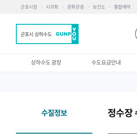
군포시청
시의회
문화관광
보건소
통합예약
군포시 상하수도
상하수도 광장
수도요금안내
정수장 
수질정보