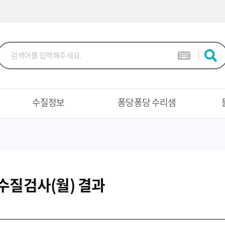
본문 바로가기
수질정보
퐁당퐁당 수리샘
수질검사(월) 결과