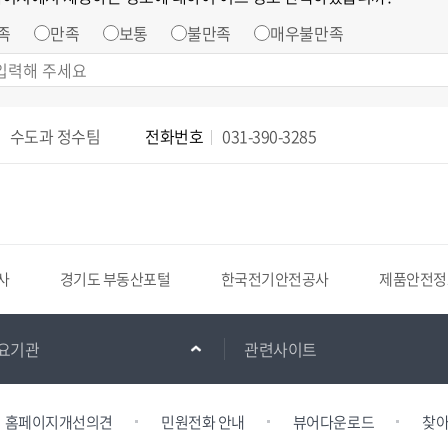
족
만족
보통
불만족
매우불만족
수도과 정수팀
전화번호
031-390-3285
사
경기도 부동산포털
한국전기안전공사
제품안전정
요기관
관련사이트
홈페이지개선의견
민원전화 안내
뷰어다운로드
찾아