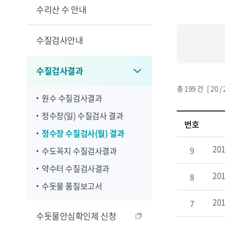
수리산 수 안내
수질검사안내
수질검사결과
총
199
건 [
20
/
원수 수질검사결과
정수장(일) 수질검사 결과
번호
정수장 수질검사(월) 결과
20
9
수도꼭지 수질검사결과
약수터 수질검사결과
20
8
수돗물 품질보고서
20
7
수돗물안심확인제 신청