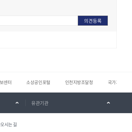
보센터
소상공인포털
인천지방조달청
국가기록원
유관기관
오시는 길