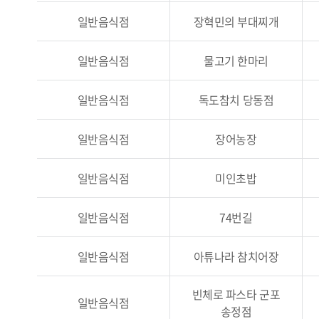
일반음식점
장혁민의 부대찌개
일반음식점
물고기 한마리
일반음식점
독도참치 당동점
일반음식점
장어농장
일반음식점
미인초밥
일반음식점
74번길
일반음식점
아튜나라 참치어장
빈체로 파스타 군포
일반음식점
송정점