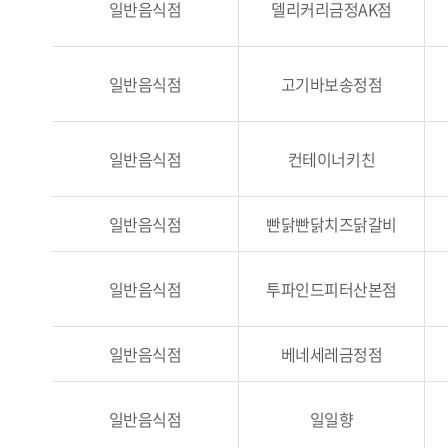
일반음식점
델리커리금정AK점
일반음식점
고기바보송정점
일반음식점
컨테이너키친
일반음식점
빤닭빤닭치즈닭갈비
일반음식점
투파인드피터산본점
일반음식점
베네세레금정점
일반음식점
일일향