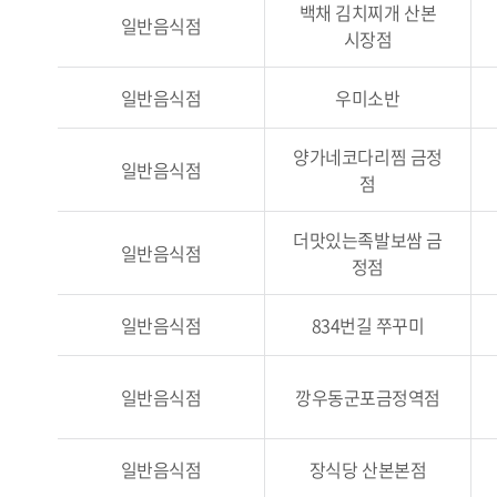
백채 김치찌개 산본
일반음식점
시장점
일반음식점
우미소반
양가네코다리찜 금정
일반음식점
점
더맛있는족발보쌈 금
일반음식점
정점
일반음식점
834번길 쭈꾸미
일반음식점
깡우동군포금정역점
일반음식점
장식당 산본본점