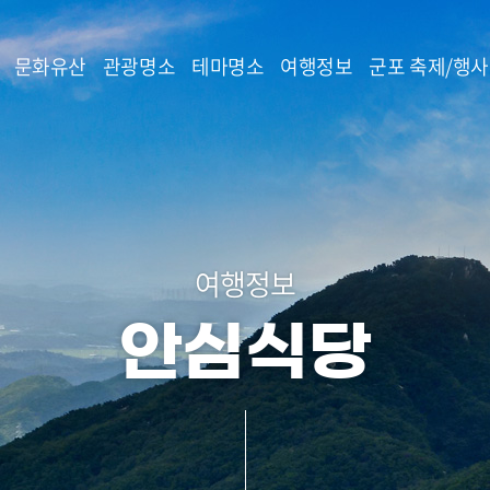
본문 바로가기
문화유산
관광명소
테마명소
여행정보
군포 축제/행사
여행정보
안심식당