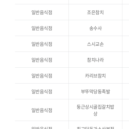
일반음식점
조은참치
일반음식점
송수사
일반음식점
스시교손
일반음식점
참치나라
일반음식점
카리브참치
일반음식점
부뚜막당동족발
둥근상시골집갈치밥
일반음식점
상
일반음식점
최고당돈가스산본점