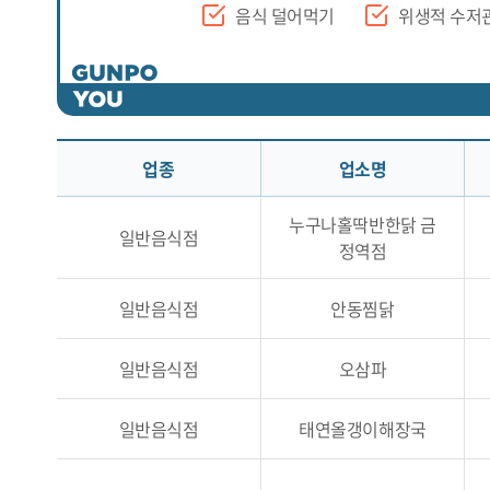
음식 덜어먹기
위생적 수저
업종
업소명
누구나홀딱반한닭 금
일반음식점
정역점
일반음식점
안동찜닭
일반음식점
오삼파
일반음식점
태연올갱이해장국