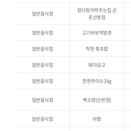
참다랑어막주는집 군
일반음식점
포산본점
일반음식점
고기바보먹방촌
일반음식점
착한 회초밥
일반음식점
돼지금고
일반음식점
한판하이소1kg
일반음식점
백소정(산본점)
일반음식점
아향