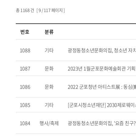
총
1168
건 [
9
/ 117 페이지 ]
번호
분류
1088
기타
광정동청소년문화의집, 청소년 자치
1087
문화
2023년 1월군포문화예술회관 기획
1086
문화
2022 군포청년 아티스트展 : 동심(
1085
기타
[군포시청소년재단] 2030제로웨이
1084
행사/축제
광정동청소년문화의집, '요즘 친구? 