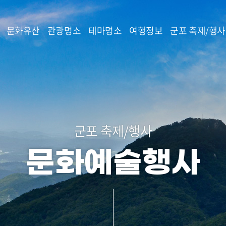
본문 바로가기
문화유산
관광명소
테마명소
여행정보
군포 축제/행사
군포 축제/행사
문화예술행사