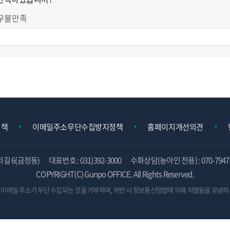
우불만족
정책
이메일주소무단수집방지정책
홈페이지개선의견
리길 6(금정동)
대표번호 : 031)392-3000
수화상담(농아인 전용) : 070-7947-
COPYRIGHT(C) Gunpo OFFICE. All Rights Reserved.
 이메일 주소가 무단 수집되는 것을 거부하며,
위반 시 정보통신망법에 의해 처벌됨을 유념하