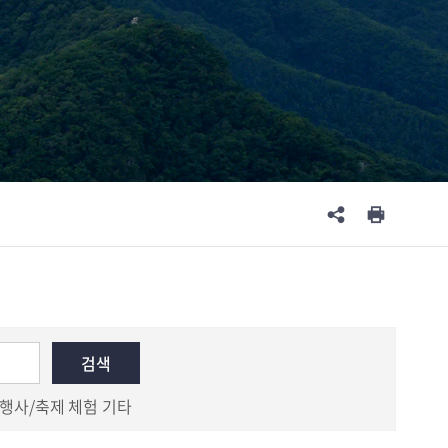
행사/축제
체험
기타