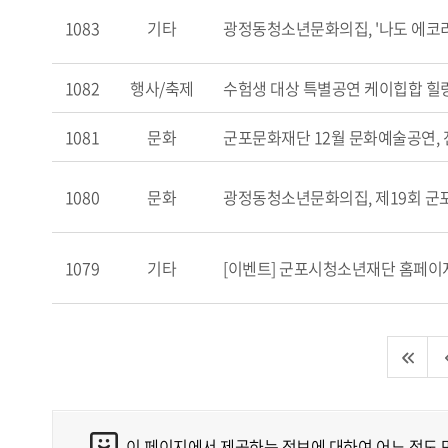
1083
기타
광정동청소년문화의집, '나도 에코리
1082
행사/축제
수험생 대상 특별공연 케이힙합 힐
1081
문화
군포문화재단 12월 문화예술공연, 
1080
문화
광정동청소년문화의집, 제19회 군
1079
기타
[이벤트] 군포시청소년재단 홈페이지
이 페이지에서 제공하는 정보에 대하여 어느 정도