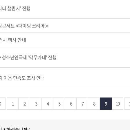
더 챌린지' 진행
링콘서트 <파이팅 코리아!>
전시 행사 안내
포청소년연극제 '막무가내' 진행
 이용 만족도 조사 안내
1
2
3
4
5
6
7
8
9
10
 만족하셨습니까?