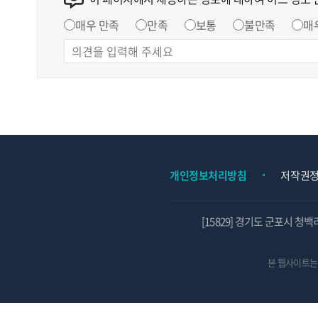
매우 만족
만족
보통
불만족
매
개인정보처리방침
저작권
[15829] 경기도 군포시 청백
본 웹사이트는