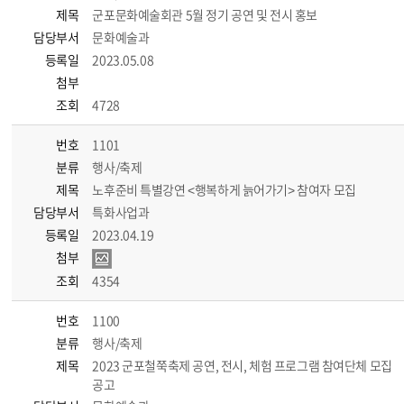
제목
군포문화예술회관 5월 정기 공연 및 전시 홍보
담당부서
문화예술과
등록일
2023.05.08
첨부
조회
4728
번호
1101
분류
행사/축제
제목
노후준비 특별강연 <행복하게 늙어가기> 참여자 모집
담당부서
특화사업과
등록일
2023.04.19
첨부
조회
4354
번호
1100
분류
행사/축제
제목
2023 군포철쭉축제 공연, 전시, 체험 프로그램 참여단체 모집
공고