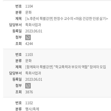
번호
1104
분류
문화
제목
[노후준비 특별강연] 한창수 교수의 <마음 건강한 인생 살기>
담당부서
특화사업과
등록일
2023.06.01
첨부
조회
4244
번호
1103
분류
문화
제목
[함께육아 특별강연] "학교폭력과 부모의 역할" 참여자 모집
담당부서
특화사업과
등록일
2023.06.01
첨부
조회
3876
번호
1102
분류
행사/축제