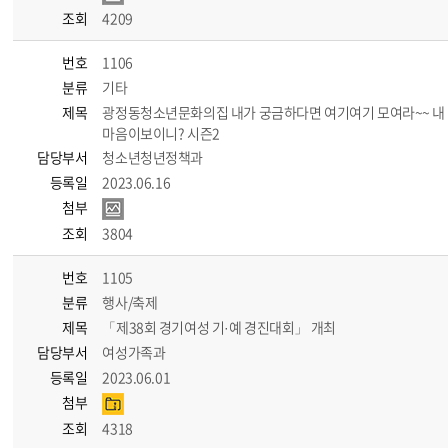
조회
4209
번호
1106
분류
기타
제목
광정동청소년문화의집 내가 궁금하다면 여기여기 모여라~~ 내
마음이보이니? 시즌2
담당부서
청소년청년정책과
등록일
2023.06.16
첨부
조회
3804
번호
1105
분류
행사/축제
제목
「제38회 경기여성 기·예 경진대회」 개최
담당부서
여성가족과
등록일
2023.06.01
첨부
조회
4318