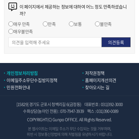
이 페이지에서 제공하는 정보에 대하여 어느 정도 만족하셨습니
까?
매우 만족
만족
보통
불만족
매우불만족
개인정보처리방침
저작권정책
이메일주소무단수집방지정책
홈페이지개선의견
민원전화안내
찾아오시는 길
[15829] 경기도 군포시 청백리길 6(금정동)
대표번호 : 031)392-3000
수화상담(농아인 전용) : 070-7947-3939
팩스 : 031)390-0089
COPYRIGHT(C) Gunpo OFFICE. All Rights Reserved.
본 웹사이트는 이메일 주소가 무단 수집되는 것을 거부하며,
위반 시 정보통신망법에 의해 처벌됨을 유념하시기 바랍니다.