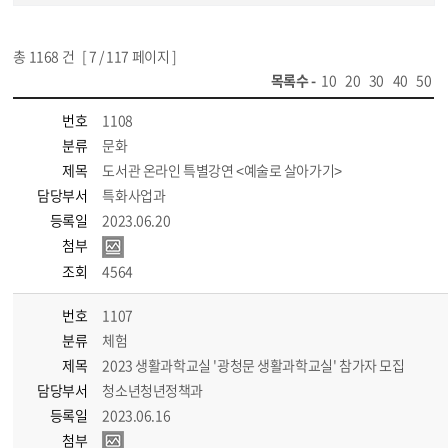
총
1168
건 [
7
/ 117 페이지 ]
목록수 -
10
20
30
40
50
번호
1108
분류
문화
제목
도서관 온라인 특별강연 <예술로 살아가기>
담당부서
특화사업과
등록일
2023.06.20
첨부
조회
4564
번호
1107
분류
체험
제목
2023 생활과학교실 '광청문 생활과학교실' 참가자 모집
담당부서
청소년청년정책과
등록일
2023.06.16
첨부