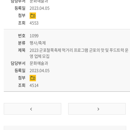
담당부서
문화예술과
등록일
2023.04.05
첨부
조회
4553
번호
1099
분류
행사/축제
제목
2023 군포철쭉축제 먹거리 프로그램 군포의 맛 및 푸드트럭 운
영 업체 모집
담당부서
문화예술과
등록일
2023.04.05
첨부
조회
4514