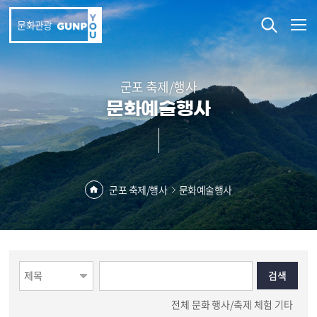
본문 바로가기
문화관광
군포 축제/행사
문화예술행사
군포 축제/행사
문화예술행사
전체
문화
행사/축제
체험
기타