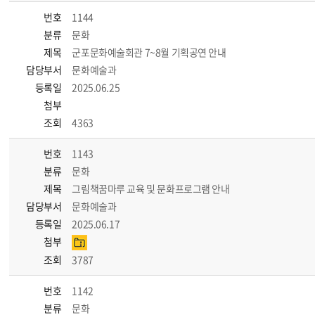
번호
1144
분류
문화
제목
군포문화예술회관 7~8월 기획공연 안내
담당부서
문화예술과
등록일
2025.06.25
첨부
조회
4363
번호
1143
분류
문화
제목
그림책꿈마루 교육 및 문화프로그램 안내
담당부서
문화예술과
등록일
2025.06.17
첨부
조회
3787
번호
1142
분류
문화