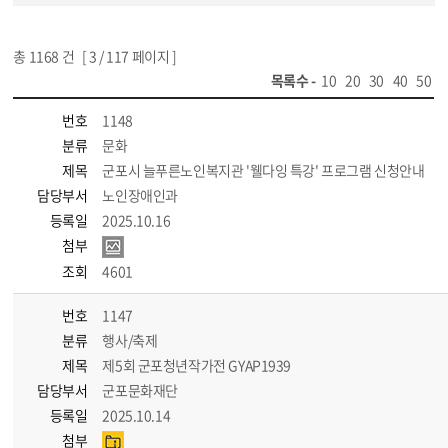
총
1168
건 [
3
/ 117 페이지 ]
목록수 -
10
20
30
40
50
번호
1148
분류
문화
제목
군포시 늘푸른노인복지관 '웰다잉 특강' 프로그램 신청안내
담당부서
노인장애인과
등록일
2025.10.16
첨부
조회
4601
번호
1147
분류
행사/축제
제목
제5회 군포청년작가전 GYAP1939
담당부서
군포문화재단
등록일
2025.10.14
첨부