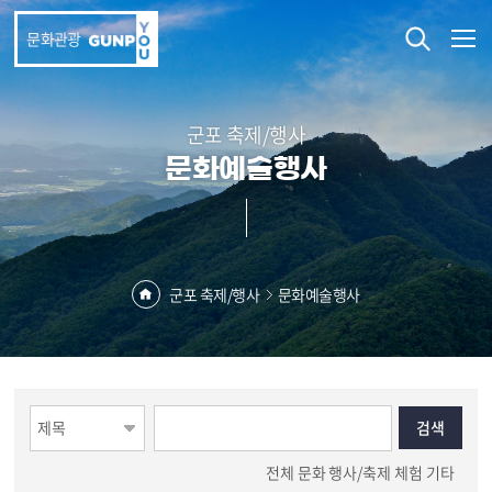
본문 바로가기
문화관광
군포 축제/행사
문화예술행사
군포 축제/행사
문화예술행사
전체
문화
행사/축제
체험
기타