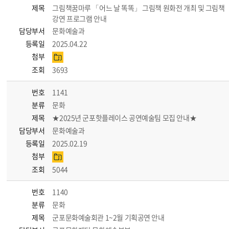
제목
그림책꿈마루 「어느 날 똑똑」 그림책 원화전 개최 및 그림책
강연 프로그램 안내
담당부서
문화예술과
등록일
2025.04.22
첨부
조회
3693
번호
1141
분류
문화
제목
★2025년 군포핫플레이스 공연예술팀 모집 안내★
담당부서
문화예술과
등록일
2025.02.19
첨부
조회
5044
번호
1140
분류
문화
제목
군포문화예술회관 1~2월 기획공연 안내