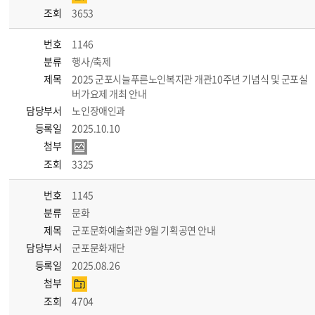
조회
3653
번호
1146
분류
행사/축제
제목
2025 군포시늘푸른노인복지관 개관10주년 기념식 및 군포실
버가요제 개최 안내
담당부서
노인장애인과
등록일
2025.10.10
첨부
조회
3325
번호
1145
분류
문화
제목
군포문화예술회관 9월 기획공연 안내
담당부서
군포문화재단
등록일
2025.08.26
첨부
조회
4704