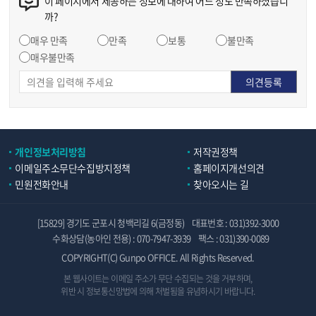
이 페이지에서 제공하는 정보에 대하여 어느 정도 만족하셨습니
까?
매우 만족
만족
보통
불만족
매우불만족
개인정보처리방침
저작권정책
이메일주소무단수집방지정책
홈페이지개선의견
민원전화안내
찾아오시는 길
[15829] 경기도 군포시 청백리길 6(금정동)
대표번호 : 031)392-3000
수화상담(농아인 전용) : 070-7947-3939
팩스 : 031)390-0089
COPYRIGHT(C) Gunpo OFFICE. All Rights Reserved.
본 웹사이트는 이메일 주소가 무단 수집되는 것을 거부하며,
위반 시 정보통신망법에 의해 처벌됨을 유념하시기 바랍니다.