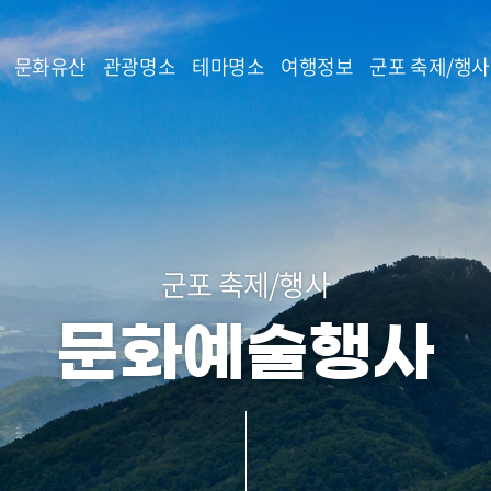
본문 바로가기
문화유산
관광명소
테마명소
여행정보
군포 축제/행사
군포 축제/행사
문화예술행사