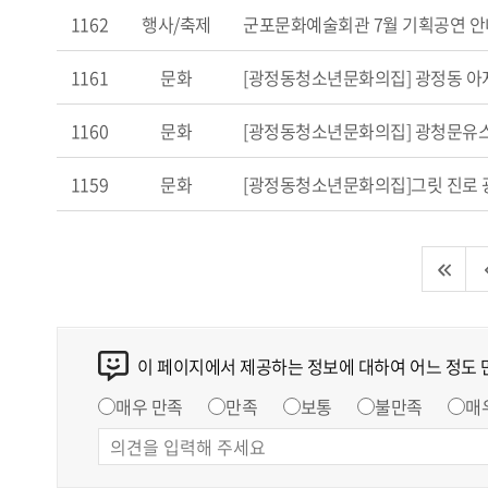
1162
행사/축제
군포문화예술회관 7월 기획공연 안
1161
문화
[광정동청소년문화의집] 광정동 아
1160
문화
[광정동청소년문화의집] 광청문유스
1159
문화
[광정동청소년문화의집]그릿 진로 
이 페이지에서 제공하는 정보에 대하여 어느 정도
매우 만족
만족
보통
불만족
매