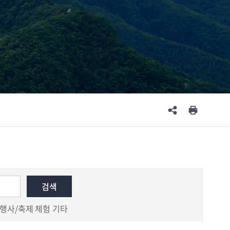
행사/축제
체험
기타