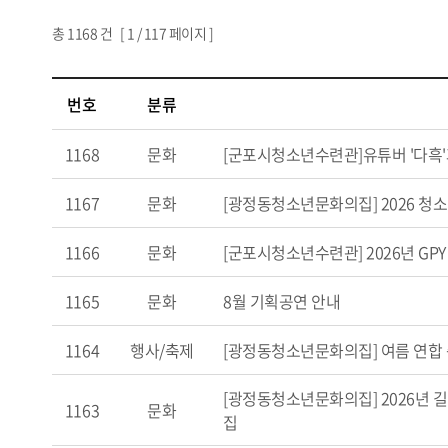
총
1168
건 [
1
/ 117 페이지 ]
번호
분류
1168
문화
[군포시청소년수련관]유튜버 '다흑
1167
문화
[광정동청소년문화의집] 2026 청
1166
문화
[군포시청소년수련관] 2026년 G
1165
문화
8월 기획공연 안내
1164
행사/축제
[광정동청소년문화의집] 여름 연합 
[광정동청소년문화의집] 2026년 길 
1163
문화
집