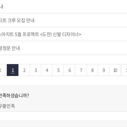
내
지트 크루 모집 안내
아지트 5월 프로젝트 <도전! 신발 디자이너>
광청문 안내
1
2
3
4
5
6
7
8
9
10
 만족하셨습니까?
우불만족