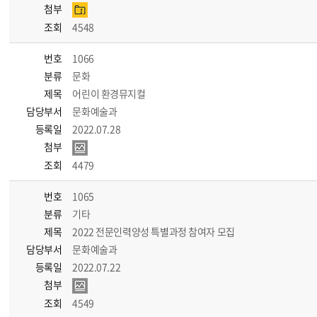
첨부
조회
4548
번호
1066
분류
문화
제목
어린이 환경뮤지컬
담당부서
문화예술과
등록일
2022.07.28
첨부
조회
4479
번호
1065
분류
기타
제목
2022 전문인력양성 특별과정 참여자 모집
담당부서
문화예술과
등록일
2022.07.22
첨부
조회
4549