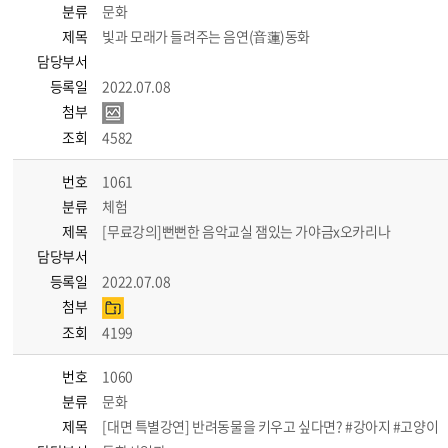
분류
문화
제목
빛과 모래가 들려주는 음연(音蓮)동화
담당부서
등록일
2022.07.08
첨부
조회
4582
번호
1061
분류
체험
제목
[무료강의]뻔뻔한 음악교실 잼있는 가야금x오카리나
담당부서
등록일
2022.07.08
첨부
조회
4199
번호
1060
분류
문화
제목
[대면 특별강연] 반려동물을 키우고 싶다면? #강아지 #고양이