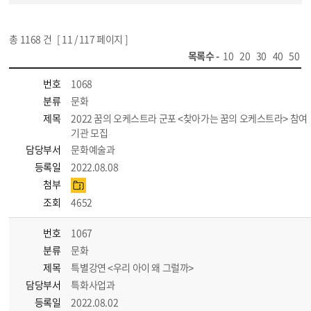
총
1168
건 [
11
/ 117 페이지 ]
목록수 -
10
20
30
40
50
번호
1068
분류
문화
제목
2022 꿈의 오케스트라 군포 <찾아가는 꿈의 오케스트라> 참여
기관 모집
담당부서
문화예술과
등록일
2022.08.08
첨부
조회
4652
번호
1067
분류
문화
제목
특별강연 <우리 아이 왜 그럴까>
담당부서
특화사업과
등록일
2022.08.02