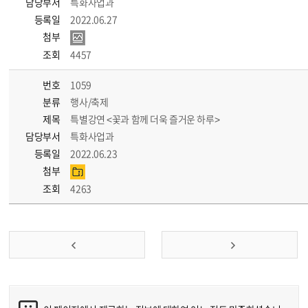
담당부서
특화사업과
등록일
2022.06.27
첨부
조회
4457
번호
1059
분류
행사/축제
제목
특별강연 <꽃과 함께 더욱 즐거운 하루>
담당부서
특화사업과
등록일
2022.06.23
첨부
조회
4263