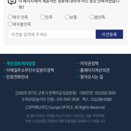
이 페이지에서 제공하는 정보에 대하여 어느 정도 만족하셨습니
까?
매우 만족
만족
보통
불만족
매우불만족
개인정보처리방침
저작권정책
이메일주소무단수집방지정책
홈페이지개선의견
민원전화안내
찾아오시는 길
[15829] 경기도 군포시 청백리길 6(금정동)
대표번호 : 031)392-3000
수화상담(농아인 전용) : 070-7947-3939
팩스 : 031)390-0089
COPYRIGHT(C) Gunpo OFFICE. All Rights Reserved.
본 웹사이트는 이메일 주소가 무단 수집되는 것을 거부하며,
위반 시 정보통신망법에 의해 처벌됨을 유념하시기 바랍니다.