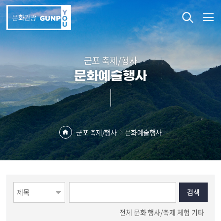
본문 바로가기
문화관광
군포 축제/행사
문화예술행사
군포 축제/행사
문화예술행사
전체
문화
행사/축제
체험
기타