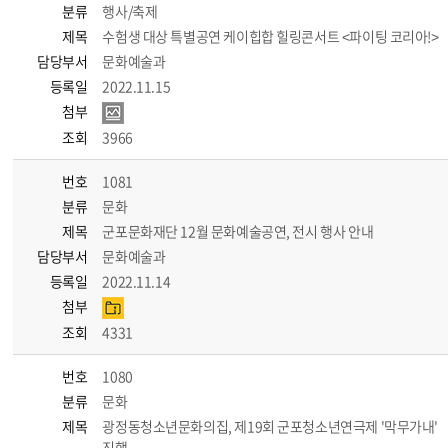
분류
행사/축제
제목
수험생 대상 특별공연 케이힙합 힐링콘서트 <파이팅 코리아!>
담당부서
문화예술과
등록일
2022.11.15
첨부
조회
3966
번호
1081
분류
문화
제목
군포문화재단 12월 문화예술공연, 전시 행사 안내
담당부서
문화예술과
등록일
2022.11.14
첨부
조회
4331
번호
1080
분류
문화
제목
광정동청소년문화의집, 제19회 군포청소년연극제 '막무가내'
진행