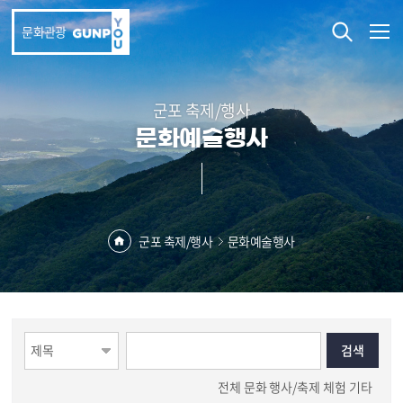
본문 바로가기
문화관광
군포 축제/행사
문화예술행사
군포 축제/행사
문화예술행사
전체
문화
행사/축제
체험
기타