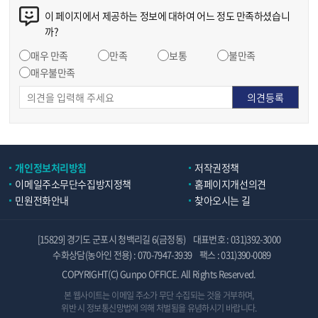
이 페이지에서 제공하는 정보에 대하여 어느 정도 만족하셨습니
까?
매우 만족
만족
보통
불만족
매우불만족
개인정보처리방침
저작권정책
이메일주소무단수집방지정책
홈페이지개선의견
민원전화안내
찾아오시는 길
[15829] 경기도 군포시 청백리길 6(금정동)
대표번호 : 031)392-3000
수화상담(농아인 전용) : 070-7947-3939
팩스 : 031)390-0089
COPYRIGHT(C) Gunpo OFFICE. All Rights Reserved.
본 웹사이트는 이메일 주소가 무단 수집되는 것을 거부하며,
위반 시 정보통신망법에 의해 처벌됨을 유념하시기 바랍니다.