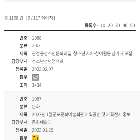
총
1168
건 [
9
/ 117 페이지 ]
목록수 -
10
20
30
40
50
번호
1088
분류
기타
제목
광정동청소년문화의집, 청소년 자치·참여활동 참가자 모집
담당부서
청소년청년정책과
등록일
2023.02.07
첨부
조회
3434
번호
1087
분류
문화
제목
2023년 1월군포문화예술회관 기획공연 및 기획전시 홍보
담당부서
문화예술과
등록일
2023.01.25
첨부