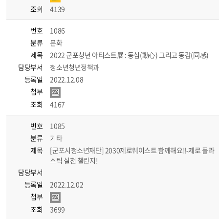
조회
4139
번호
1086
분류
문화
제목
2022 군포청년 아티스트展 : 동심(動心) 그리고 동감(同感)
담당부서
청소년청년정책과
등록일
2022.12.08
첨부
조회
4167
번호
1085
분류
기타
제목
[군포시청소년재단] 2030제로웨이스트 함께해요!!-제로 플라
스틱 실천 챌린지!
담당부서
등록일
2022.12.02
첨부
조회
3699