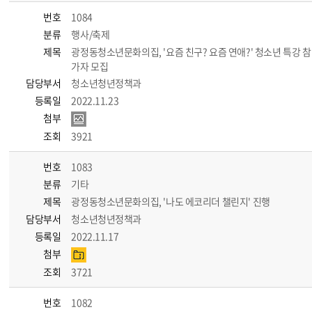
번호
1084
분류
행사/축제
제목
광정동청소년문화의집, '요즘 친구? 요즘 연애?' 청소년 특강 참
가자 모집
담당부서
청소년청년정책과
등록일
2022.11.23
첨부
조회
3921
번호
1083
분류
기타
제목
광정동청소년문화의집, '나도 에코리더 챌린지' 진행
담당부서
청소년청년정책과
등록일
2022.11.17
첨부
조회
3721
번호
1082