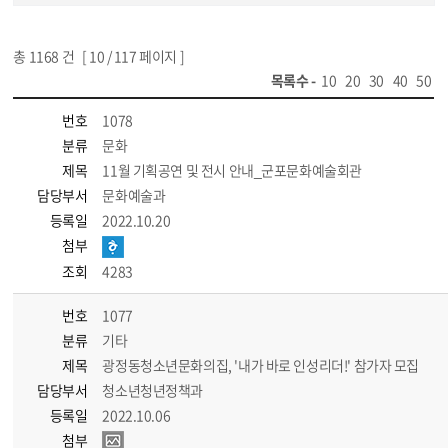
총
1168
건 [
10
/ 117 페이지 ]
목록수 -
10
20
30
40
50
번호
1078
분류
문화
제목
11월 기획공연 및 전시 안내_군포문화예술회관
담당부서
문화예술과
등록일
2022.10.20
첨부
조회
4283
번호
1077
분류
기타
제목
광정동청소년문화의집, '내가 바로 인성리더!' 참가자 모집
담당부서
청소년청년정책과
등록일
2022.10.06
첨부