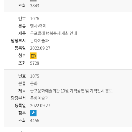
조회
3843
번호
1076
분류
행사/축제
제목
군포올래 행복축제 개최 안내
담당부서
문화예술과
등록일
2022.09.27
첨부
조회
5728
번호
1075
분류
문화
제목
군포문화예술회관 10월 기획공연 및 기획전시 홍보
담당부서
문화예술과
등록일
2022.09.27
첨부
조회
4456