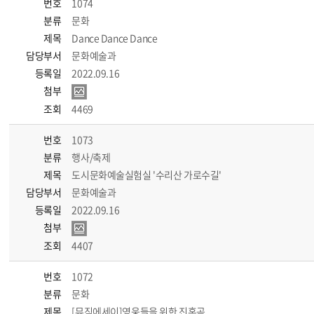
번호
1074
분류
문화
제목
Dance Dance Dance
담당부서
문화예술과
등록일
2022.09.16
첨부
조회
4469
번호
1073
분류
행사/축제
제목
도시문화예술실험실 '수리산 가로수길'
담당부서
문화예술과
등록일
2022.09.16
첨부
조회
4407
번호
1072
분류
문화
제목
[뮤직에세이]영웅들을 위한 진혼곡