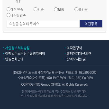
까?
매우 만족
만족
보통
불만족
매우불만족
개인정보처리방침
저작권정책
이메일주소무단수집방지정책
홈페이지개선의견
민원전화안내
찾아오시는 길
[15829] 경기도 군포시 청백리길 6(금정동)
대표번호 : 031)392-3000
수화상담(농아인 전용) : 070-7947-3939
팩스 : 031)390-0089
COPYRIGHT(C) Gunpo OFFICE. All Rights Reserved.
본 웹사이트는 이메일 주소가 무단 수집되는 것을 거부하며,
위반 시 정보통신망법에 의해 처벌됨을 유념하시기 바랍니다.