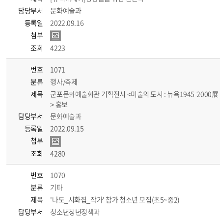
담당부서
문화예술과
등록일
2022.09.16
첨부
조회
4223
번호
1071
분류
행사/축제
제목
군포문화예술회관 기획전시 <미술의 도시 : 뉴욕1945-2000展
> 홍보
담당부서
문화예술과
등록일
2022.09.15
첨부
조회
4280
번호
1070
분류
기타
제목
'나도_시화집_작가' 참가 청소년 모집(초5~중2)
담당부서
청소년청년정책과