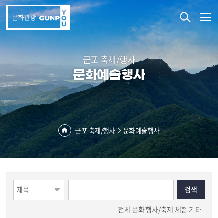
본문 바로가기
문화관광
군포 축제/행사
문화예술행사
군포 축제/행사
문화예술행사
전체
문화
행사/축제
체험
기타