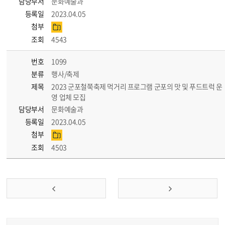
담당부서
문화예술과
등록일
2023.04.05
첨부
조회
4543
번호
1099
분류
행사/축제
제목
2023 군포철쭉축제 먹거리 프로그램 군포의 맛 및 푸드트럭 운
영 업체 모집
담당부서
문화예술과
등록일
2023.04.05
첨부
조회
4503