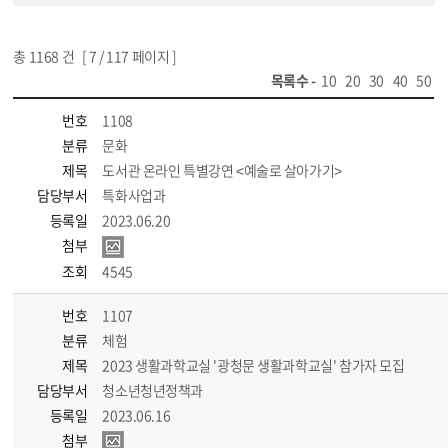
총
1168
건 [
7
/ 117 페이지 ]
목록수 -
10
20
30
40
50
번호
1108
분류
문화
제목
도서관 온라인 특별강연 <예술로 살아가기>
담당부서
특화사업과
등록일
2023.06.20
첨부
조회
4545
번호
1107
분류
체험
제목
2023 생활과학교실 '광청문 생활과학교실' 참가자 모집
담당부서
청소년청년정책과
등록일
2023.06.16
첨부