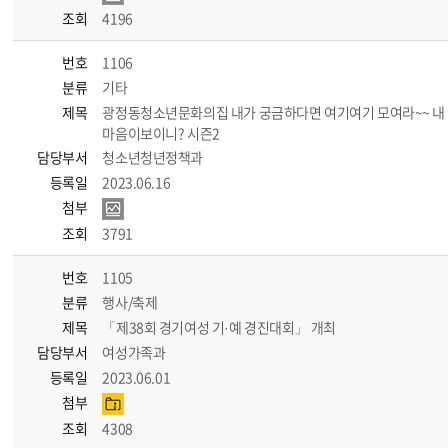
조회
4196
번호
1106
분류
기타
제목
광정동청소년문화의집 내가 궁금하다면 여기여기 모여라~~ 내
마음이보이니? 시즌2
담당부서
청소년청년정책과
등록일
2023.06.16
첨부
조회
3791
번호
1105
분류
행사/축제
제목
「제38회 경기여성 기·예 경진대회」 개최
담당부서
여성가족과
등록일
2023.06.01
첨부
조회
4308