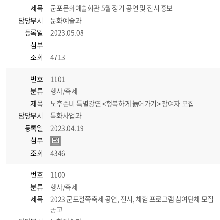
제목
군포문화예술회관 5월 정기 공연 및 전시 홍보
담당부서
문화예술과
등록일
2023.05.08
첨부
조회
4713
번호
1101
분류
행사/축제
제목
노후준비 특별강연 <행복하게 늙어가기> 참여자 모집
담당부서
특화사업과
등록일
2023.04.19
첨부
조회
4346
번호
1100
분류
행사/축제
제목
2023 군포철쭉축제 공연, 전시, 체험 프로그램 참여단체 모집
공고