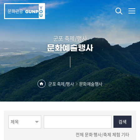
본문 바로가기
문화관광
군포 축제/행사
문화예술행사
군포 축제/행사
문화예술행사
전체
문화
행사/축제
체험
기타