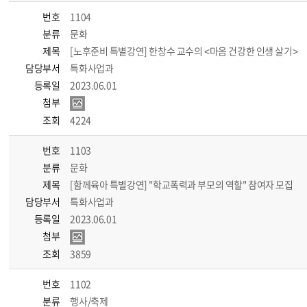
번호
1104
분류
문화
제목
[노후준비 특별강연] 한창수 교수의 <마음 건강한 인생 살기>
담당부서
특화사업과
등록일
2023.06.01
첨부
조회
4224
번호
1103
분류
문화
제목
[함께육아 특별강연] "학교폭력과 부모의 역할" 참여자 모집
담당부서
특화사업과
등록일
2023.06.01
첨부
조회
3859
번호
1102
분류
행사/축제