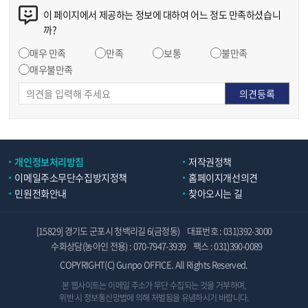
이 페이지에서 제공하는 정보에 대하여 어느 정도 만족하셨습니
까?
매우 만족
만족
보통
불만족
매우불만족
개인정보처리방침
저작권정책
이메일주소무단수집방지정책
홈페이지개선의견
민원전화안내
찾아오시는 길
[15829] 경기도 군포시 청백리길 6(금정동)
대표번호 : 031)392-3000
수화상담(농아인 전용) : 070-7947-3939
팩스 : 031)390-0089
COPYRIGHT(C) Gunpo OFFICE. All Rights Reserved.
본 웹사이트는 이메일 주소가 무단 수집되는 것을 거부하며,
위반 시 정보통신망법에 의해 처벌됨을 유념하시기 바랍니다.