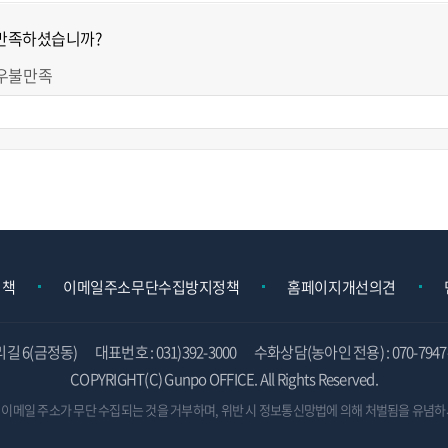
 만족하셨습니까?
우불만족
정책
이메일주소무단수집방지정책
홈페이지개선의견
리길 6(금정동)
대표번호 : 031)392-3000
수화상담(농아인 전용) : 070-7947-
COPYRIGHT(C) Gunpo OFFICE. All Rights Reserved.
 이메일 주소가 무단 수집되는 것을 거부하며,
위반 시 정보통신망법에 의해 처벌됨을 유념하