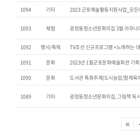
1094
기타
2023 군포예술활동지원사업_모든
1093
체험
광정동청소년문화의집 3월 아무나아
1092
행사/축제
TV조선 신규프로그램 <노래하는 
1091
문화
2023년 1월군포문화예술회관 기획
1090
문화
도서관 특화주제(도시농업/함께육아
1089
기타
광정동청소년문화의집, 그림책 독서