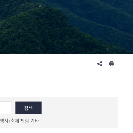
행사/축제
체험
기타