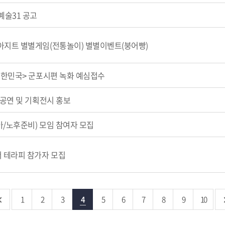
예술31 공고
지트 별별게임(전통놀이) 별별이벤트(붕어빵)
대한민국> 군포시편 녹화 예심접수
공연 및 기획전시 홍보
/노후준비) 모임 참여자 모집
 테라피 참가자 모집
1
2
3
4
5
6
7
8
9
10