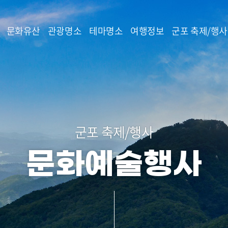
본문 바로가기
문화유산
관광명소
테마명소
여행정보
군포 축제/행사
군포 축제/행사
문화예술행사