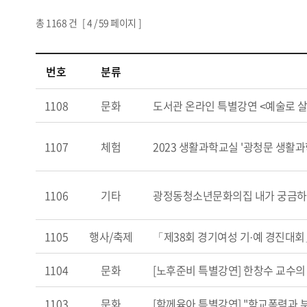
총
1168
건 [
4
/ 59 페이지 ]
번호
분류
1108
문화
도서관 온라인 특별강연 <예술로 
1107
체험
2023 생활과학교실 '광청문 생활
1106
기타
광정동청소년문화의집 내가 궁금하다
1105
행사/축제
「제38회 경기여성 기·예 경진대회
1104
문화
[노후준비 특별강연] 한창수 교수의
1103
문화
[함께육아 특별강연] "학교폭력과 