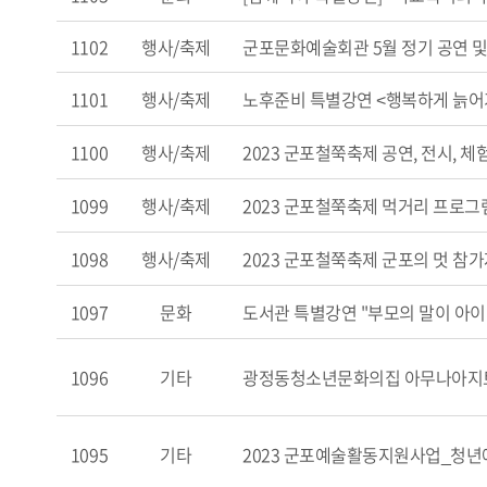
1102
행사/축제
군포문화예술회관 5월 정기 공연 및
1101
행사/축제
노후준비 특별강연 <행복하게 늙어
1100
행사/축제
2023 군포철쭉축제 공연, 전시, 
1099
행사/축제
2023 군포철쭉축제 먹거리 프로그
1098
행사/축제
2023 군포철쭉축제 군포의 멋 참가
1097
문화
도서관 특별강연 "부모의 말이 아이
1096
기타
광정동청소년문화의집 아무나아지트
1095
기타
2023 군포예술활동지원사업_청년예술