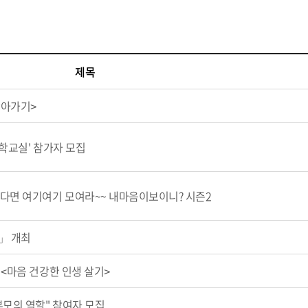
제목
살아가기>
과학교실' 참가자 모집
면 여기여기 모여라~~ 내마음이보이니? 시즌2
」 개최
 <마음 건강한 인생 살기>
부모의 역할" 참여자 모집