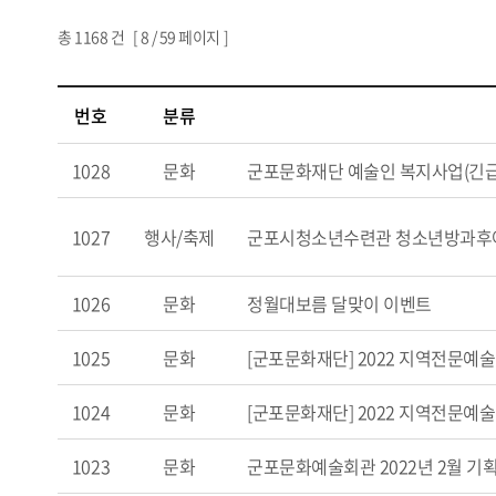
총
1168
건 [
8
/ 59 페이지 ]
번호
분류
1028
문화
군포문화재단 예술인 복지사업(긴급
1027
행사/축제
군포시청소년수련관 청소년방과후
1026
문화
정월대보름 달맞이 이벤트
1025
문화
[군포문화재단] 2022 지역전문예
1024
문화
[군포문화재단] 2022 지역전문예
1023
문화
군포문화예술회관 2022년 2월 기