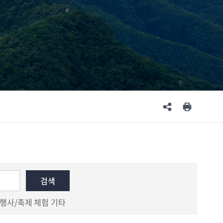
행사/축제
체험
기타