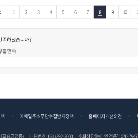
1
2
3
4
5
6
7
8
9
10
 만족하셨습니까?
우불만족
정책
이메일주소무단수집방지정책
홈페이지개선의견
리길 6(금정동)
대표번호 : 031)392-3000
수화상담(농아인 전용) : 070-7947-