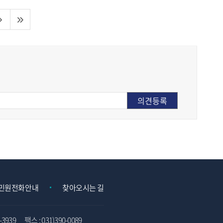
민원전화안내
찾아오시는 길
3939
팩스 : 031)390-0089