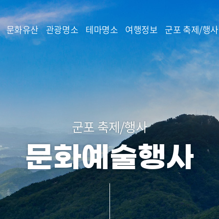
본문 바로가기
문화유산
관광명소
테마명소
여행정보
군포 축제/행사
군포 축제/행사
문화예술행사