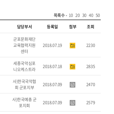
목록수 -
10
20
30
40
50
담당부서
등록일
첨부
조회
군포문화재단
교육협력지원
2018.07.19
2230
센터
세종국악심포
2018.07.18
2835
니오케스트라
사)한국국악협
2018.07.09
2470
회 군포지부
사)한국예총 군
2018.07.09
2579
포지회