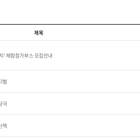
제목
지' 체험참가부스 모집안내
티벌
당극
산책