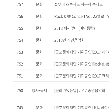
757
문화
설맞이 효콘서트 하춘하 콘서트
756
문화
Rock & 樂 Concert Vol. 23멜로
755
문화
2018 새해맞이 (여민동락)
754
문화
2018년 신년음악회
753
문화
[군포문화재단 기획공연]2017 제야
752
문화
[군포문화재단 기획공연]Rock & 樂 Co
751
문화
[군포문화재단 기획공연]2017 크
750
행사/축제
[문화가있는날] 2017 송년음악회
749
문화
[군포문화재단 기획공연] 유니버설