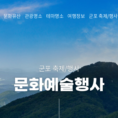
본문 바로가기
문화유산
관광명소
테마명소
여행정보
군포 축제/행사
군포 축제/행사
문화예술행사