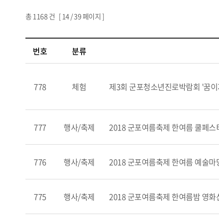
총
1168
건 [
14
/ 39 페이지 ]
번호
분류
778
체험
제3회 군포청소년진로박람회 '꿈이
777
행사/축제
2018 군포여름축제 한여름 쿨페스
776
행사/축제
2018 군포여름축제 한여름 예술마
775
행사/축제
2018 군포여름축제 한여름밤 영화