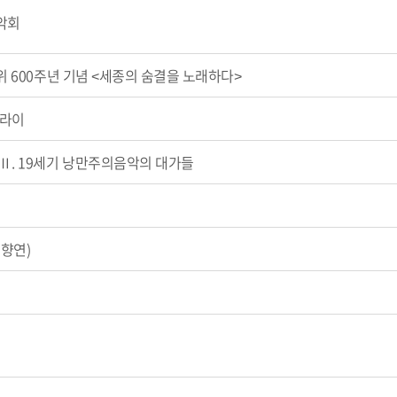
악회
위 600주년 기념 <세종의 숨결을 노래하다>
리플라이
Ⅱ. 19세기 낭만주의음악의 대가들
향연)