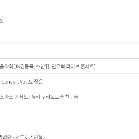
망스
음악회(JK김동욱, 소찬휘, 민우혁 라이브 콘서트)
ncert Vol.22 짙은
리스마스 콘서트 : 유키 구라모토와 친구들
발레단 <호두까기인형>