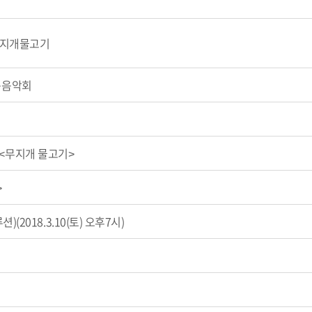
'무지개물고기
새봄음악회
' <무지개 물고기>
>
2018.3.10(토) 오후7시)