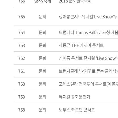
766
행사/축제
2018 군포철쭉축제
765
문화
싱어롱콘서트뮤지컬'Live Show
764
문화
트럼페터 Tamas Palfalvi 초청 
763
문화
하동균 THE 가까이 콘서트
762
문화
싱어롱 콘서트 뮤지컬 'Live Show
761
문화
브런치클래식<거꾸로 듣는 클래식
760
문화
포레스텔라 전국투어 콘서트(에볼루션)(
759
문화
뮤지컬 광화문연가
758
문화
노부스 콰르텟 콘서트