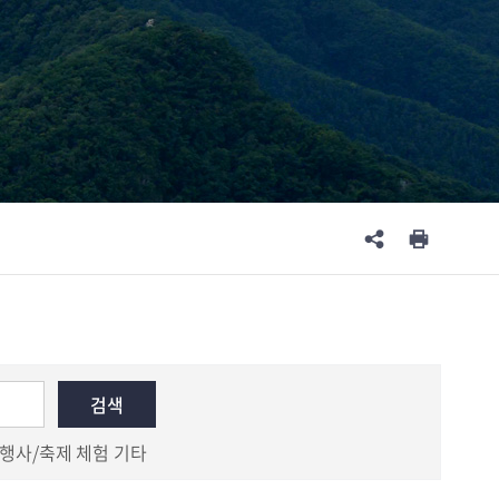
행사/축제
체험
기타