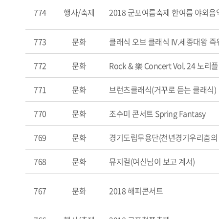
774
행사/축제
2018 군포여름축제 한여름 야외음
773
문화
클래식 오브 클래식 IV.세종대왕 즉
772
문화
Rock & 樂 Concert Vol. 24 노
771
문화
브런츠클래식(거꾸로 듣는 클래식) 
770
문화
조수미 콘서트 Spring Fantasy
769
문화
경기도립무용단(천년경기우리춤의 
768
문화
뮤지컬(여신님이 보고 계서)
767
문화
2018 해피콘서트